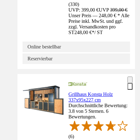
(
330
)
UVP: 399,00 €
UVP
399,00 €
Unser Preis — 248,00 € * Alle
Preise inkl. MwSt. und ggf.
zzgl. Versandkosten pro
ST
248,00 €
*
/
ST
Online bestellbar
Reservierbar
Grillhaus Konsta Holz
337x95x227 cm
Durchschnittliche Bewertung:
3.8 von 5 Sternen. 6
Bewertungen.
(
6
)