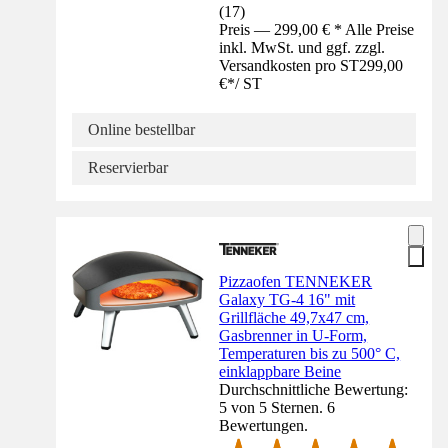
(
17
)
Preis — 299,00 € * Alle Preise
inkl. MwSt. und ggf. zzgl.
Versandkosten pro ST
299,00
€
*
/
ST
Online bestellbar
Reservierbar
Pizzaofen TENNEKER
Galaxy TG-4 16" mit
Grillfläche 49,7x47 cm,
Gasbrenner in U-Form,
Temperaturen bis zu 500° C,
einklappbare Beine
Durchschnittliche Bewertung:
5 von 5 Sternen. 6
Bewertungen.