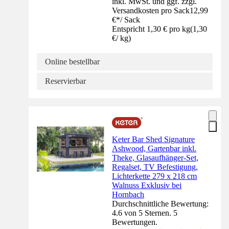
inkl. MwSt. und ggf. zzgl.
Versandkosten pro Sack
12,99
€
*
/
Sack
Entspricht 1,30 € pro kg
(
1,30
€
/
kg
)
Online bestellbar
Reservierbar
Keter Bar Shed Signature
Ashwood, Gartenbar inkl.
Theke, Glasaufhänger-Set,
Regalset, TV Befestigung,
Lichterkette 279 x 218 cm
Walnuss Exklusiv bei
Hornbach
Durchschnittliche Bewertung:
4.6 von 5 Sternen. 5
Bewertungen.