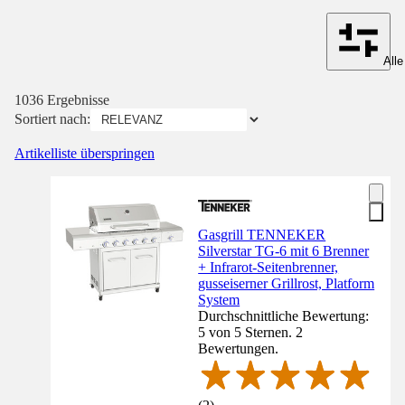
Alle
1036 Ergebnisse
Sortiert nach:
Artikelliste überspringen
Gasgrill TENNEKER
Silverstar TG-6 mit 6 Brenner
+ Infrarot-Seitenbrenner,
gusseiserner Grillrost, Platform
System
Durchschnittliche Bewertung:
5 von 5 Sternen. 2
Bewertungen.