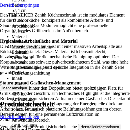
Bereich überspringen
Breite
57,4 cm
Der TENNEKER Zenith Küchenschrank ist ein modulares Element
Höhe
für die Outdoorküche, konzipiert als kombinierte Arbeits- und
92 cm
Stauraumeinheit. Das Modul ermöglicht eine professionelle
Arbeitshöhe
Organisation des Grillbereichs im Außenbereich.
87,5 cm
Material
Hygienische Arbeitsfläche und Material
Edelstahl
Die Oberseite des Schranks ist mit einer massiven Arbeitsplatte aus
Materialspezifizierung
Edelstahl ausgestattet. Dieses Material ist lebensmittelecht,
Edelstahl
hitzebeständig und für die mechanische Reinigung optimiert. Der
Grundfarbe
Korpus besteht aus schwarz pulverbeschichtetem Stahl, was eine hohe
Schwarz
Witterungsbeständigkeit und optische Integration in die Zenith-Serie
Im Lieferumfang enthalten
gewährleistet.
Bedienungsanleitung
Inhalt
Stauraum und Gasflaschen-Management
1 Stück
Der Innenraum hinter den Doppeltüren bietet großzügigen Platz für
Mehr anzeigen
Gewicht
Grillzubehör oder Geschirr. Ein technisches Highlight ist die integrierte
42,5 kg
Bodenvertiefung zur sicheren Aufnahme einer Gasflasche. Dies erlaubt
Anwendung
Produktsicherheit
die verdeckte und geschützte Lagerung der Energiequelle direkt am
Grillen, Kochen
Arbeitsplatz. Strategisch platzierte Belüftungsöffnungen im oberen
Einsatzbereich
Bereich sorgen für eine permanente Luftzirkulation im
Außen
Bereich überspringen
Schrankinneren.
Anwendungsbereich
Grill, Grillgut
Verantwortlich für Produktsicherheit siehe
.
Herstellerinformationen
Mobilität und Ergonomie