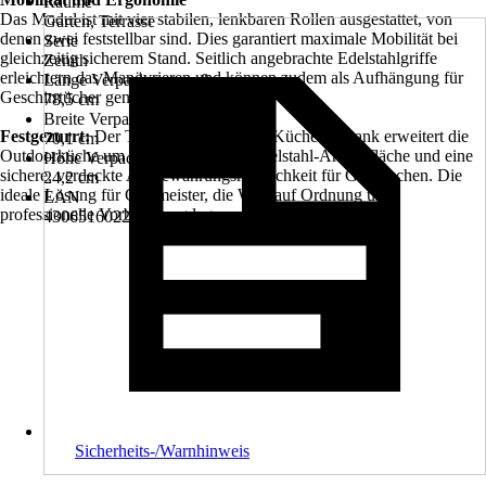
Räume
Das Modul ist mit vier stabilen, lenkbaren Rollen ausgestattet, von
Garten, Terrasse
denen zwei feststellbar sind. Dies garantiert maximale Mobilität bei
Serie
gleichzeitig sicherem Stand. Seitlich angebrachte Edelstahlgriffe
Zenith
erleichtern das Manövrieren und können zudem als Aufhängung für
Länge Verpackungsmaß
Geschirrtücher genutzt werden.
78,5 cm
Breite Verpackungsmaß
Festgezurrt:
Der TENNEKER Zenith Küchenschrank erweitert die
70,1 cm
Outdoorküche um eine hochwertige Edelstahl-Arbeitsfläche und eine
Höhe Verpackungsmaß
sichere, verdeckte Aufbewahrungsmöglichkeit für Gasflaschen. Die
24,2 cm
ideale Lösung für Grillmeister, die Wert auf Ordnung und
EAN
professionelle Vorbereitung legen.
4306516022779
Sicherheits-/Warnhinweis