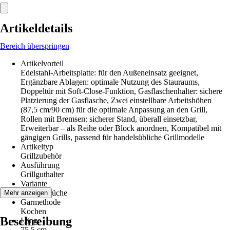
Artikeldetails
Bereich überspringen
Artikelvorteil
Edelstahl-Arbeitsplatte: für den Außeneinsatz geeignet,
Ergänzbare Ablagen: optimale Nutzung des Stauraums,
Doppeltür mit Soft-Close-Funktion, Gasflaschenhalter: sichere
Platzierung der Gasflasche, Zwei einstellbare Arbeitshöhen
(87,5 cm/90 cm) für die optimale Anpassung an den Grill,
Rollen mit Bremsen: sicherer Stand, überall einsetzbar,
Erweiterbar – als Reihe oder Block anordnen, Kompatibel mit
gängigen Grills, passend für handelsübliche Grillmodelle
Artikeltyp
Grillzubehör
Ausführung
Grillguthalter
Variante
Outdoorküche
Mehr anzeigen
Garmethode
Kochen
Beschreibung
Länge
75,5 cm