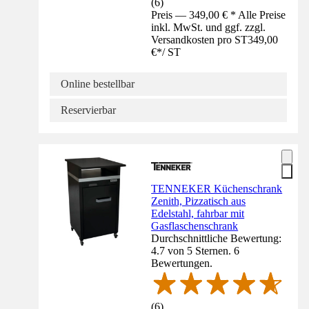
(
6
)
Preis — 349,00 € * Alle Preise
inkl. MwSt. und ggf. zzgl.
Versandkosten pro ST
349,00
€
*
/
ST
Online bestellbar
Reservierbar
TENNEKER Küchenschrank
Zenith, Pizzatisch aus
Edelstahl, fahrbar mit
Gasflaschenschrank
Durchschnittliche Bewertung:
4.7 von 5 Sternen. 6
Bewertungen.
(
6
)