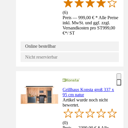
(
6
)
Preis — 999,00 € * Alle Preise
inkl. MwSt. und ggf. zzgl.
Versandkosten pro ST
999,00
€
*
/
ST
Online bestellbar
Nicht reservierbar
Grillhaus Konsta groß 337 x
95 cm natur
Artikel wurde noch nicht
bewertet.
(
0
)
Preis — 2399,00 € * Alle