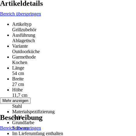
Artikeldetails
Bereich überspringen
Artikeltyp
Grillzubehör
Ausführung
Ablagetisch
Variante
Outdoorküche
Garmethode
Kochen
Länge
54 cm
Breite
27 cm
Höhe
11,7 cm
Material
Mehr anzeigen
Stahl
Materialspezifizierung
Beschreibung
Stahl
Grundfarbe
Bereich überspringen
Schwarz
Im Lieferumfang enthalten