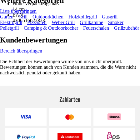
Weitere Kategorien
Höhe Verpackungsmaß
14 cm
Liste überspringen
EAN
Garten
Grill
Outdoorküchen
Holzkohlegrill
Gasgrill
4306516022823
Elektrogrill
Pizzaöfen
Weber Grill
Grillkamine
Smoker
Pelletgrill
Camping & Outdoorkocher
Feuerschalen
Grillzubehör
Kundenbewertungen
Bereich überspringen
Die Echtheit der Bewertungen wurde von uns nicht überprüft.
Bewertungen können auch von Kunden stammen, die die Ware nicht
nachweislich genutzt oder gekauft haben.
Zahlarten