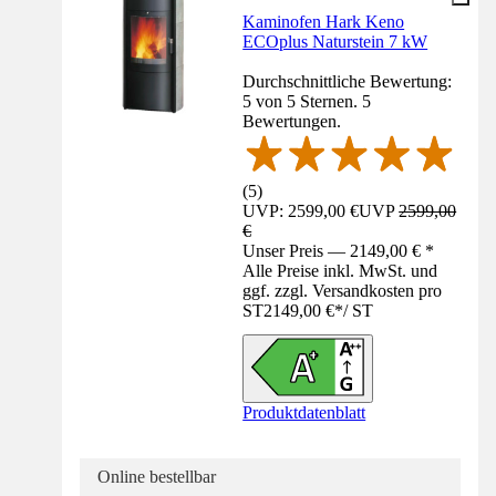
Kaminofen Hark Keno
ECOplus Naturstein 7 kW
Durchschnittliche Bewertung:
5 von 5 Sternen. 5
Bewertungen.
(
5
)
UVP: 2599,00 €
UVP
2599,00
€
Unser Preis — 2149,00 € *
Alle Preise inkl. MwSt. und
ggf. zzgl. Versandkosten pro
ST
2149,00 €
*
/
ST
Produktdatenblatt
Online bestellbar