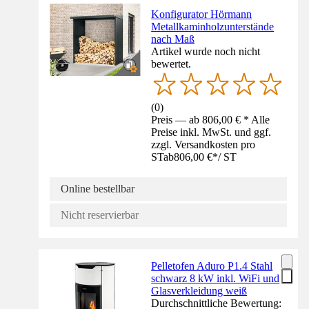
Konfigurator Hörmann
Metallkaminholzunterstände
nach Maß
Artikel wurde noch nicht
bewertet.
(
0
)
Preis — ab 806,00 € * Alle
Preise inkl. MwSt. und ggf.
zzgl. Versandkosten pro
ST
ab
806,00 €
*
/
ST
Online bestellbar
Nicht reservierbar
Pelletofen Aduro P1.4 Stahl
schwarz 8 kW inkl. WiFi und
Glasverkleidung weiß
Durchschnittliche Bewertung: