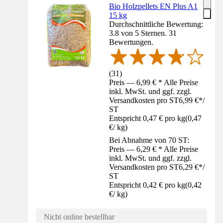
Bio Holzpellets EN Plus A1
15 kg
Durchschnittliche Bewertung:
3.8 von 5 Sternen. 31
Bewertungen.
(
31
)
Preis — 6,99 € * Alle Preise
inkl. MwSt. und ggf. zzgl.
Versandkosten pro ST
6,99 €
*
/
ST
Entspricht 0,47 € pro kg
(
0,47
€
/
kg
)
Bei Abnahme von 70 ST:
Preis — 6,29 € * Alle Preise
inkl. MwSt. und ggf. zzgl.
Versandkosten pro ST
6,29 €
*
/
ST
Entspricht 0,42 € pro kg
(
0,42
€
/
kg
)
Nicht online bestellbar