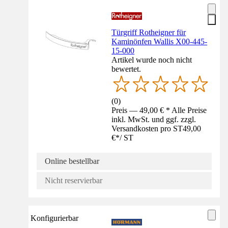
Türgriff Rotheigner für
Kaminönfen Wallis X00-445-
15-000
Artikel wurde noch nicht
bewertet.
(
0
)
Preis — 49,00 € * Alle Preise
inkl. MwSt. und ggf. zzgl.
Versandkosten pro ST
49,00
€
*
/
ST
Online bestellbar
Nicht reservierbar
Konfigurierbar