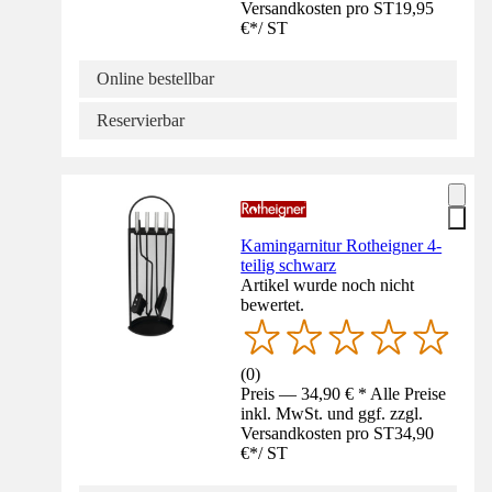
Versandkosten pro ST
19,95
€
*
/
ST
Online bestellbar
Reservierbar
Kamingarnitur Rotheigner 4-
teilig schwarz
Artikel wurde noch nicht
bewertet.
(
0
)
Preis — 34,90 € * Alle Preise
inkl. MwSt. und ggf. zzgl.
Versandkosten pro ST
34,90
€
*
/
ST