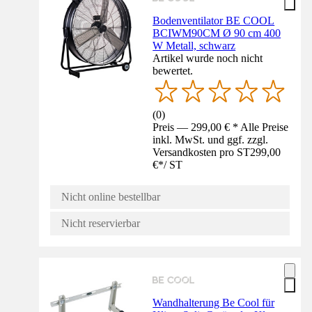
Bodenventilator BE COOL
BCIWM90CM Ø 90 cm 400
W Metall, schwarz
Artikel wurde noch nicht
bewertet.
(
0
)
Preis — 299,00 € * Alle Preise
inkl. MwSt. und ggf. zzgl.
Versandkosten pro ST
299,00
€
*
/
ST
Nicht online bestellbar
Nicht reservierbar
Wandhalterung Be Cool für