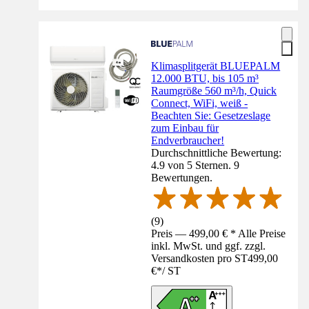
Klimasplitgerät BLUEPALM
12.000 BTU, bis 105 m³
Raumgröße 560 m³/h, Quick
Connect, WiFi, weiß -
Beachten Sie: Gesetzeslage
zum Einbau für
Endverbraucher!
Durchschnittliche Bewertung:
4.9 von 5 Sternen. 9
Bewertungen.
(
9
)
Preis — 499,00 € * Alle Preise
inkl. MwSt. und ggf. zzgl.
Versandkosten pro ST
499,00
€
*
/
ST