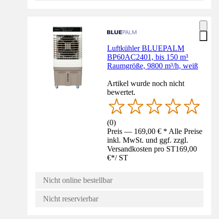
Luftkühler BLUEPALM
BP60AC2401, bis 150 m³
Raumgröße, 9800 m³/h, weiß
Artikel wurde noch nicht
bewertet.
(
0
)
Preis — 169,00 € * Alle Preise
inkl. MwSt. und ggf. zzgl.
Versandkosten pro ST
169,00
€
*
/
ST
Nicht online bestellbar
Nicht reservierbar