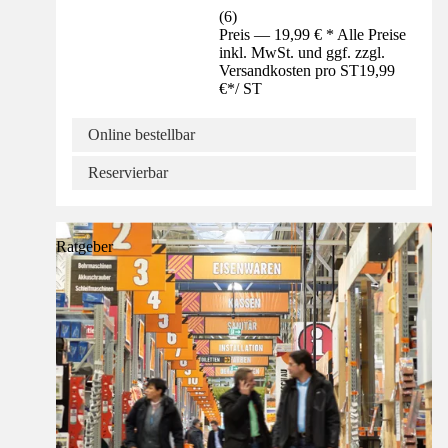
(
6
)
Preis — 19,99 € * Alle Preise
inkl. MwSt. und ggf. zzgl.
Versandkosten pro ST
19,99
€
*
/
ST
Online bestellbar
Reservierbar
Ratgeber