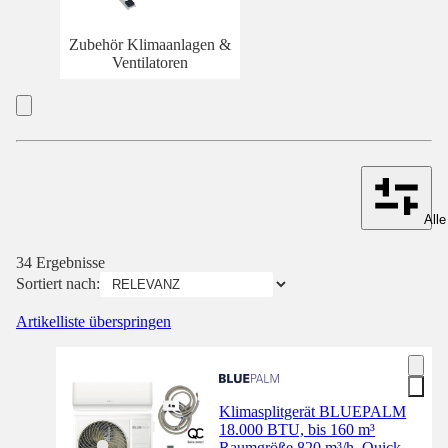
Zubehör Klimaanlagen &
Ventilatoren
Alle
34 Ergebnisse
Sortiert nach:
Artikelliste überspringen
Klimasplitgerät BLUEPALM
18.000 BTU, bis 160 m³
Raumgröße 820 m³/h, Quick