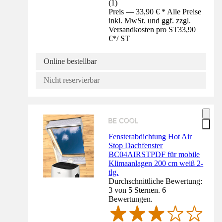
(
1
)
Preis — 33,90 € * Alle Preise
inkl. MwSt. und ggf. zzgl.
Versandkosten pro ST
33,90
€
*
/
ST
Online bestellbar
Nicht reservierbar
Fensterabdichtung Hot Air
Stop Dachfenster
BC04AIRSTPDF für mobile
Klimaanlagen 200 cm weiß 2-
tlg.
Durchschnittliche Bewertung:
3 von 5 Sternen. 6
Bewertungen.