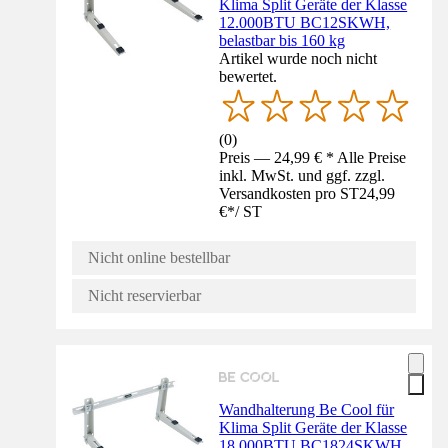
Klima Split Geräte der Klasse
12.000BTU BC12SKWH,
belastbar bis 160 kg
Artikel wurde noch nicht
bewertet.
(
0
)
Preis — 24,99 € * Alle Preise
inkl. MwSt. und ggf. zzgl.
Versandkosten pro ST
24,99
€
*
/
ST
Nicht online bestellbar
Nicht reservierbar
Wandhalterung Be Cool für
Klima Split Geräte der Klasse
18.000BTU BC1824SKWH,