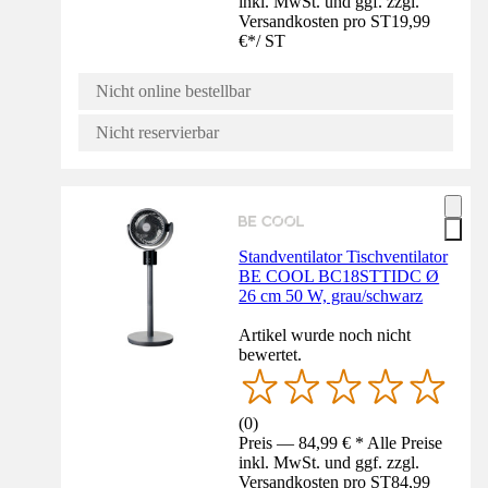
inkl. MwSt. und ggf. zzgl.
Versandkosten pro ST
19,99
€
*
/
ST
Nicht online bestellbar
Nicht reservierbar
Standventilator Tischventilator
BE COOL BC18STTIDC Ø
26 cm 50 W, grau/schwarz
Artikel wurde noch nicht
bewertet.
(
0
)
Preis — 84,99 € * Alle Preise
inkl. MwSt. und ggf. zzgl.
Versandkosten pro ST
84,99