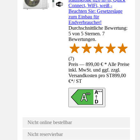
Connect, WiFi, weiß -
Beachten Sie: Gesetzeslage
zum Einbau für
Endverbraucher!
Durchschnittliche Bewertung:
5 von 5 Sternen. 7
Bewertungen.
(
7
)
Preis — 899,00 € * Alle Preise
inkl. MwSt. und ggf. zzgl.
Versandkosten pro ST
899,00
€
*
/
ST
Nicht online bestellbar
Nicht reservierbar