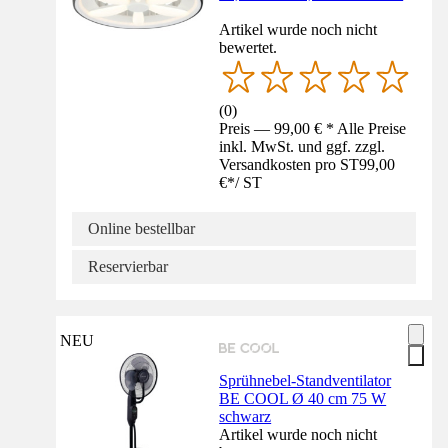
Artikel wurde noch nicht
bewertet.
(
0
)
Preis — 99,00 € * Alle Preise
inkl. MwSt. und ggf. zzgl.
Versandkosten pro ST
99,00
€
*
/
ST
Online bestellbar
Reservierbar
NEU
Sprühnebel-Standventilator
BE COOL Ø 40 cm 75 W
schwarz
Artikel wurde noch nicht