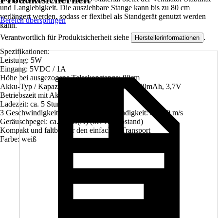
und Langlebigkeit. Die ausziehbare Stange kann bis zu 80 cm
verlängert werden, sodass er flexibel als Standgerät genutzt werden
Bereich überspringen
kann.
Verantwortlich für Produktsicherheit siehe
.
Herstellerinformationen
Spezifikationen:
Leistung: 5W
Eingang: 5VDC / 1A
Höhe bei ausgezogene Teleskopstange: 80cm
Akku-Typ / Kapazität: Li-Ion (18650) / 2×1200mAh, 3,7V
Betriebszeit mit Akku: 5-6 Stunden
Ladezeit: ca. 5 Stunden
3 GeschwindigkeitsstufenWindgeschwindigkeit: ca. 3,0 m/s
Geräuschpegel: ca.40 dB(A) (bei 1m Abstand)
Kompakt und faltbar für den einfachen Transport
Farbe: weiß