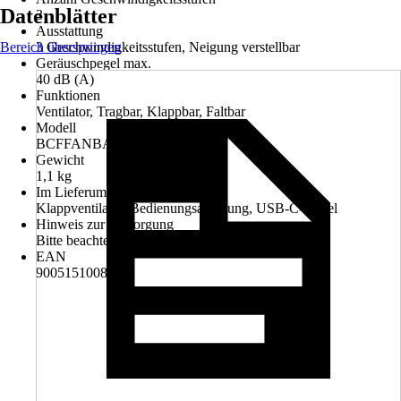
Datenblätter
3
Ausstattung
Bereich überspringen
3 Geschwindigkeitsstufen, Neigung verstellbar
Geräuschpegel max.
40 dB (A)
Funktionen
Ventilator, Tragbar, Klappbar, Faltbar
Modell
BCFFANBAT2601
Gewicht
1,1 kg
Im Lieferumfang enthalten
Klappventilator, Bedienungsanleitung, USB-C-Kabel
Hinweis zur Entsorgung
Bitte beachte die Hinweise zur Entsorgung
EAN
9005151008890