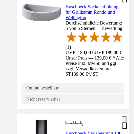
Buschbeck Sockelerhöhung
für Grillkamin Rondo und
Wellington
Durchschnittliche Bewertung:
5 von 5 Sternen. 1 Bewertung.
(
1
)
UVP: 189,00 €
UVP
189,00 €
Unser Preis — 139,00 € * Alle
Preise inkl. MwSt. und ggf.
zzgl. Versandkosten pro
ST
139,00 €
*
/
ST
Online bestellbar
Nicht reservierbar
Buschbeck Verlängerung 100