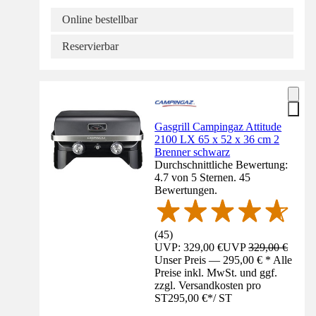
Online bestellbar
Reservierbar
Gasgrill Campingaz Attitude
2100 LX 65 x 52 x 36 cm 2
Brenner schwarz
Durchschnittliche Bewertung:
4.7 von 5 Sternen. 45
Bewertungen.
(
45
)
UVP: 329,00 €
UVP
329,00 €
Unser Preis — 295,00 € * Alle
Preise inkl. MwSt. und ggf.
zzgl. Versandkosten pro
ST
295,00 €
*
/
ST