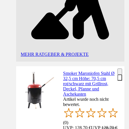
MEHR RATGEBER & PROJEKTE
Smoker Maroniofen Stahl Ø
32,5 cm Höhe: 70,5 cm
rot/schwarz mit Grillrost,
Deckel, Pfanne und
Aschekasten
Artikel wurde noch nicht
bewertet.
(
0
)
UVP: 128,70 €
UVP
128,70 €