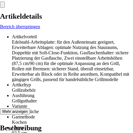
Artikeldetails
Bereich überspringen
Artikelvorteil
Edelstahl-Arbeitsplatte: für den Außeneinsatz geeignet,
Erweiterbare Ablagen: optimale Nutzung des Stauraums,
Doppeltür mit Soft-Close-Funktion, Gasflaschenhalter: sichere
Platzierung der Gasflasche, Zwei einstellbare Arbeitshöhen
(87,5 cm/90 cm) für die optimale Anpassung an den Grill,
Rollen mit Bremsen: sicherer Stand, überall einsetzbar,
Erweiterbar als Block oder in Reihe anordnen, Kompatibel mit
gängigen Grills, passend für handelsübliche Grillmodelle
Artikeltyp
Grillzubehör
Ausführung
Grillguthalter
Variante
Outdoorküche
Mehr anzeigen
Garmethode
Kochen
Beschreibung
Länge
92,5 cm