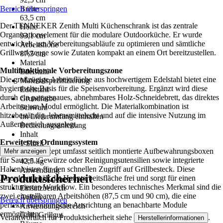
Bereich überspringen
Breite
63,5 cm
Der TENNEKER Zenith Multi Küchenschrank ist das zentrale
Höhe
Organisationselement für die modulare Outdoorküche. Er wurde
93,1 cm
entwickelt, um Vorbereitungsabläufe zu optimieren und sämtliche
Arbeitshöhe
Grillwerkzeuge sowie Zutaten kompakt an einem Ort bereitzustellen.
87,5 cm
Material
Multifunktionale Vorbereitungszone
Edelstahl
Die großzügige Arbeitsfläche aus hochwertigem Edelstahl bietet eine
Materialspezifizierung
hygienische Basis für die Speisenvorbereitung. Ergänzt wird diese
Edelstahl
durch ein passgenaues, abnehmbares Holz-Schneidebrett, das direktes
Grundfarbe
Arbeiten am Modul ermöglicht. Die Materialkombination ist
Schwarz
hitzebeständig, lebensmittelecht und auf die intensive Nutzung im
Im Lieferumfang enthalten
Außenbereich ausgelegt.
Bedienungsanleitung
Inhalt
Erweitertes Ordnungssystem
1 Stück
Das Multi-Konzept umfasst seitlich montierte Aufbewahrungsboxen
Mehr anzeigen
Gewicht
für Saucen, Gewürze oder Reinigungsutensilien sowie integrierte
42,5 kg
Hakenleisten für den schnellen Zugriff auf Grillbesteck. Diese
Anwendung
Produktsicherheit
Anordnung hält die Hauptarbeitsfläche frei und sorgt für einen
Grillen, Kochen
strukturierten Workflow. Ein besonderes technisches Merkmal sind die
Einsatzbereich
zwei einstellbaren Arbeitshöhen (87,5 cm und 90 cm), die eine
Außen
Bereich überspringen
perfekte ergonomische Ausrichtung an benachbarte Module
Anwendungsbereich
ermöglichen.
Grill, Grillgut
Verantwortlich für Produktsicherheit siehe
.
Herstellerinformationen