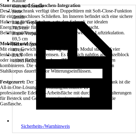
Räume
Stauraum und Gasflaschen-Integration
Garten, Terrasse
Der Unterschrank verfügt über Doppeltüren mit Soft-Close-Funktion
Serie
für ein geräuschloses Schließen. Im Inneren befindet sich eine sichere
Zenith
Halterung für Gasflaschen, was den Schrank zur idealen
Länge Verpackungsmaß
Energiezentrale für angeschlossene Gasgrills macht.
78,5 cm
Belüftungsöffnungen garantieren die notwendige Luftzirkulation.
Breite Verpackungsmaß
69,5 cm
Mobilität und Systemfähigkeit
Höhe Verpackungsmaß
Mit einem Gewicht von 42,5 kg steht das Modul stabil auf vier
40 cm
lenkbaren Rollen mit Bremsen. Es lässt sich nahtlos als Einzelblock
EAN
oder in einer Reihe mit anderen ZENITH-Küchenschränken
4306516022793
kombinieren. Die schwarze Pulverbeschichtung schützt den
Stahlkorpus dauerhaft vor Witterungseinflüssen.
Festgezurrt:
Der TENNEKER Zenith Multi Küchenschrank ist die
All-in-One-Lösung für Ordnungsliebhaber. Er vereint eine
professionelle Edelstahl-Arbeitsfläche mit durchdachten Halterungen
für Besteck und Gewürze sowie einem sicheren Platz für die
Gasflasche.
Sicherheits-/Warnhinweis