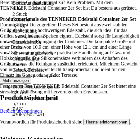
Bereite Dein Grillgut optimal zu? Kein Problem. Mit dem
Bedienungsanleitung
TENNEKER Edelstahl Container 2er Set bist Du bestens ausgerüstet.
Inhalt
2 Stück
Produktmerkmale des TENNEKER Edelstahl Container 2er Set
Gewicht
Darum solltest Du zugreifen: Dieses Set besteht aus zwei stabilen
0,7 kg
Grillguthaltern aus hochwertigem Edelstahl, die sich ideal für das
Anwendung
Grillen verschiedener Speisen eignen. Edelstahl sorgt für Langlebigkeit
Grillen, Kochen
und eine einfache Reinigung der Container. Die kompakte Größe mit
Einsatzbereich
einer Breite von 10,9 cm, einer Höhe von 12,1 cm und einer Länge
Außen
von 18,8 cm ermöglicht eine praktische Handhabung auf Gas- und
Anwendungsbereich
Holzkohlegrills. Die Silikoneinsätze verhindern das Anhaften des
Grill, Grillgut
Grillguts, was die Reinigung zusätzlich erleichtert. Mit einem Gewicht
Räume
von nur 0,7 kg ist das Set leicht transportierbar und ideal für den
Garten, Terrasse
Einsatz im Garten oder auf der Terrasse.
Länge Verpackungsmaß
Mehr anzeigen
5 cm
Festgezurrt: Das TENNEKER Edelstahl Container 2er Set bietet eine
Breite Verpackungsmaß
stressfreie Grilllösung mit hervorragenden Ergebnissen.
4,4 cm
Produktsicherheit
Höhe Verpackungsmaß
5,7 cm
EAN
Bereich überspringen
4306516021451
Verantwortlich für Produktsicherheit siehe
.
Herstellerinformationen