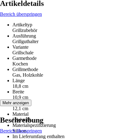
Artikeldetails
Bereich überspringen
Artikeltyp
Grillzubehör
Ausführung
Grillguthalter
Variante
Grillschale
Garmethode
Kochen
Grillmethode
Gas, Holzkohle
Länge
18,8 cm
Breite
10,9 cm
Höhe
Mehr anzeigen
12,1 cm
Material
Beschreibung
Edelstahl
Materialspezifizierung
Bereich überspringen
Silikon
Im Lieferumfang enthalten