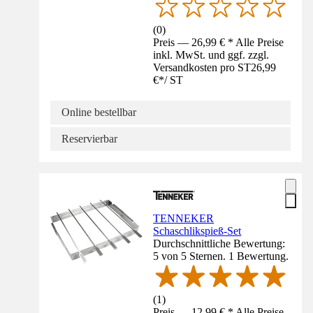
(
0
)
Preis — 26,99 € * Alle Preise
inkl. MwSt. und ggf. zzgl.
Versandkosten pro ST
26,99
€
*
/
ST
Online bestellbar
Reservierbar
TENNEKER
Schaschlikspieß-Set
Durchschnittliche Bewertung:
5 von 5 Sternen. 1 Bewertung.
(
1
)
Preis — 12,99 € * Alle Preise