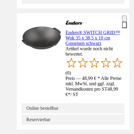
Enders® SWITCH GRID™
Wok 35 x 38,5 x 10 cm
Gusseisen schwarz
Artikel wurde noch nicht
bewertet.
(
0
)
Preis — 48,99 € * Alle Preise
inkl. MwSt. und ggf. zzgl.
Versandkosten pro ST
48,99
€
*
/
ST
Online bestellbar
Reservierbar