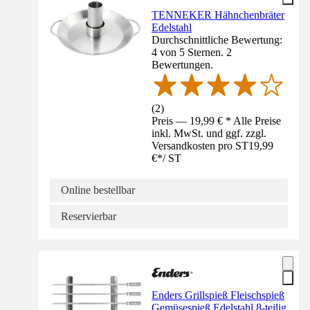
TENNEKER Hähnchenbräter
Edelstahl
Durchschnittliche Bewertung:
4 von 5 Sternen. 2
Bewertungen.
(
2
)
Preis — 19,99 € * Alle Preise
inkl. MwSt. und ggf. zzgl.
Versandkosten pro ST
19,99
€
*
/
ST
Online bestellbar
Reservierbar
Enders Grillspieß Fleischspieß
Gemüsespieß Edelstahl 8-teilig