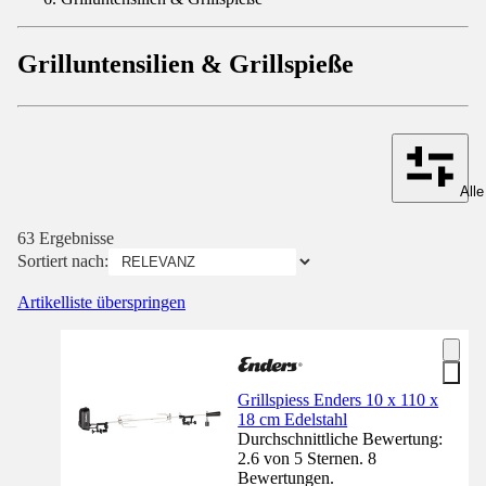
Grilluntensilien & Grillspieße
Alle
63 Ergebnisse
Sortiert nach:
Artikelliste überspringen
Grillspiess Enders 10 x 110 x
18 cm Edelstahl
Durchschnittliche Bewertung:
2.6 von 5 Sternen. 8
Bewertungen.