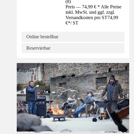
(
8
)
Preis — 74,99 € * Alle Preise
inkl. MwSt. und ggf. zzgl.
Versandkosten pro ST
74,99
€
*
/
ST
Online bestellbar
Reservierbar
Ratgeber