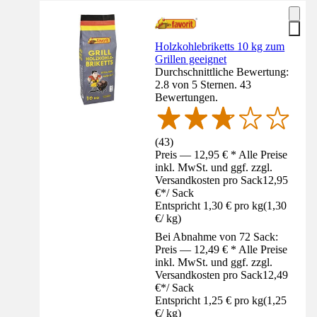
Holzkohlebriketts 10 kg zum
Grillen geeignet
Durchschnittliche Bewertung:
2.8 von 5 Sternen. 43
Bewertungen.
(
43
)
Preis — 12,95 € * Alle Preise
inkl. MwSt. und ggf. zzgl.
Versandkosten pro Sack
12,95
€
*
/
Sack
Entspricht 1,30 € pro kg
(
1,30
€
/
kg
)
Bei Abnahme von 72 Sack:
Preis — 12,49 € * Alle Preise
inkl. MwSt. und ggf. zzgl.
Versandkosten pro Sack
12,49
€
*
/
Sack
Entspricht 1,25 € pro kg
(
1,25
€
/
kg
)