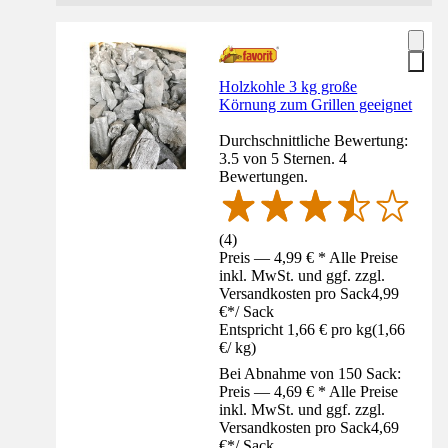
Holzkohle 3 kg große
Körnung zum Grillen geeignet
Durchschnittliche Bewertung:
3.5 von 5 Sternen. 4
Bewertungen.
(
4
)
Preis — 4,99 € * Alle Preise
inkl. MwSt. und ggf. zzgl.
Versandkosten pro Sack
4,99
€
*
/
Sack
Entspricht 1,66 € pro kg
(
1,66
€
/
kg
)
Bei Abnahme von 150 Sack:
Preis — 4,69 € * Alle Preise
inkl. MwSt. und ggf. zzgl.
Versandkosten pro Sack
4,69
€
*
/
Sack