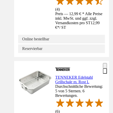
(
4
)
Preis — 12,99 € * Alle Preise
inkl. MwSt. und ggf. zzgl.
Versandkosten pro ST
12,99
€
*
/
ST
Online bestellbar
Reservierbar
TENNEKER Edelstahl
Grillschale m. Rost L
Durchschnittliche Bewertung:
5 von 5 Sternen. 6
Bewertungen.
(
6
)