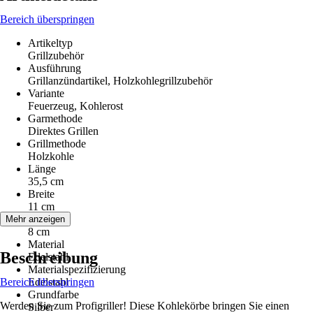
Bereich überspringen
Artikeltyp
Grillzubehör
Ausführung
Grillanzündartikel, Holzkohlegrillzubehör
Variante
Feuerzeug, Kohlerost
Garmethode
Direktes Grillen
Grillmethode
Holzkohle
Länge
35,5 cm
Breite
11 cm
Höhe
Mehr anzeigen
8 cm
Material
Beschreibung
Edelstahl
Materialspezifizierung
Bereich überspringen
Edelstahl
Grundfarbe
Werden Sie zum Profigriller! Diese Kohlekörbe bringen Sie einen
Silber