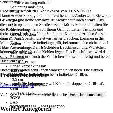
Schritt näher.
Im Lieferumfang enthalten
Bedienungsanleitung
Produktmerkmale der Kohlekörbe von TENNEKER
Inhalt
Darum sollten Sie zugreifen: Indirekt heißt das Zauberwort. Sie wollen
2 Stück
Grillaroma und keine schwarze Rußschicht auf Ihren Steaks. Aus
Gewicht
diesem Grund brauchen Sie diese Kohlekörbe. Mit denen halten Sie
0,79 kg
die Kohlen nämlich fern von Ihrem Grillgut. Legen Sie links und
Anwendung
rechts einen Korb hin, füllen Sie ihn mit Kohle und zünden Sie sie
Grillen, Kochen
dann an. Alle Speisen, die etwas länger brauchen, kommen in die
Einsatzbereich
Mitte. Dort werden sie indirekt gegrillt, bekommen also nicht so viel
Außen
Hitze von unten ab. Dünne Scheiben Bauchfleisch und Würstchen
Anwendungsbereich
können Sie ruhig über die Kohlen legen. Das Bauchfleisch wird dann
Grill, Grillgut
schön knusprig und auch die Würstchen sind schnell fertig und bereit
Räume
für den Verzehr.
Mehr anzeigen
Garten, Terrasse
Länge Verpackungsmaß
Dieses Zubehörteil fehlt Ihnen wahrscheinlich noch. Die stabilen
40,5 cm
Produktsicherheit
Metallkohlekörbe helfen Ihnen beim indirekten Grillen.
Breite Verpackungsmaß
13,5 cm
Festgenagelt: Sie bekommen zwei Körbe für doppelten Grillspaß.
Höhe Verpackungsmaß
Bereich überspringen
9 cm
AKN (Artikelkurznummer)
Verantwortlich für Produktsicherheit siehe
.
Herstellerinformationen
3GK8
EAN
2007005855336, 4306516697090
Weitere Kategorien