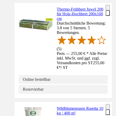
Thermo-Frühbeet Juwel 200
für Holz-Hochbeet 200x100
cm
Durchschnittliche Bewertung:
3.8 von 5 Sternen. 5
Bewertungen.
(
5
)
Preis — 255,00 € * Alle Preise
inkl. MwSt. und ggf. zzgl.
Versandkosten pro ST
255,00
€
*
/
ST
Online bestellbar
Reservierbar
Wildblumenrasen Rasetta 10
kg / 400 m²