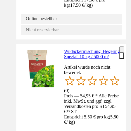
kg
(
17,50 €
/
kg
)
Online bestellbar
Nicht reservierbar
Wildackermischung 'Hegering
Spezial' 10 kg / 5000 m²
Artikel wurde noch nicht
bewertet.
(
0
)
Preis — 54,95 € * Alle Preise
inkl. MwSt. und ggf. zzgl.
Versandkosten pro ST
54,95
€
*
/
ST
Entspricht 5,50 € pro kg
(
5,50
€
/
kg
)