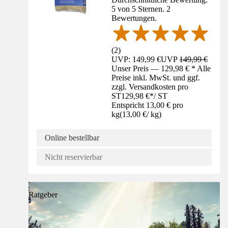
5 von 5 Sternen. 2
Bewertungen.
(
2
)
UVP: 149,99 €
UVP
149,99 €
Unser Preis — 129,98 € * Alle
Preise inkl. MwSt. und ggf.
zzgl. Versandkosten pro
ST
129,98 €
*
/
ST
Entspricht 13,00 € pro
kg
(
13,00 €
/
kg
)
Online bestellbar
Nicht reservierbar
Ratgeber