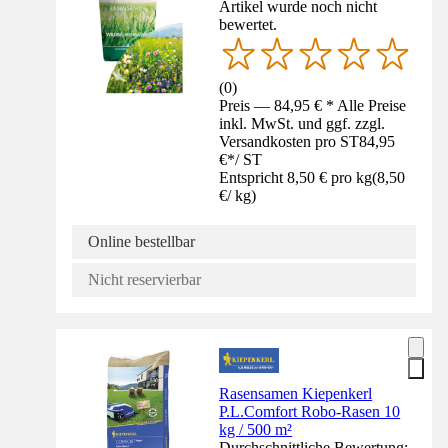
Artikel wurde noch nicht
bewertet.
(
0
)
Preis — 84,95 € * Alle Preise
inkl. MwSt. und ggf. zzgl.
Versandkosten pro ST
84,95
€
*
/
ST
Entspricht 8,50 € pro kg
(
8,50
€
/
kg
)
Online bestellbar
Nicht reservierbar
Rasensamen Kiepenkerl
P.L.Comfort Robo-Rasen 10
kg / 500 m²
Durchschnittliche Bewertung: