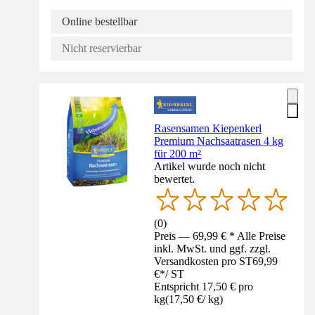
Online bestellbar
Nicht reservierbar
Rasensamen Kiepenkerl
Premium Nachsaatrasen 4 kg
für 200 m²
Artikel wurde noch nicht
bewertet.
(
0
)
Preis — 69,99 € * Alle Preise
inkl. MwSt. und ggf. zzgl.
Versandkosten pro ST
69,99
€
*
/
ST
Entspricht 17,50 € pro
kg
(
17,50 €
/
kg
)