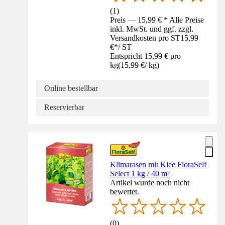
(
1
)
Preis — 15,99 € * Alle Preise
inkl. MwSt. und ggf. zzgl.
Versandkosten pro ST
15,99
€
*
/
ST
Entspricht 15,99 € pro
kg
(
15,99 €
/
kg
)
Online bestellbar
Reservierbar
Klimarasen mit Klee FloraSelf
Select 1 kg / 40 m²
Artikel wurde noch nicht
bewertet.
(
0
)