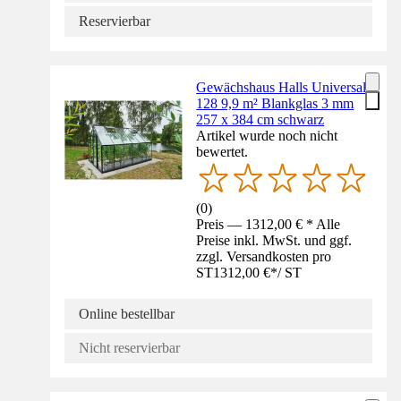
Reservierbar
Gewächshaus Halls Universal
128 9,9 m² Blankglas 3 mm
257 x 384 cm schwarz
Artikel wurde noch nicht
bewertet.
(
0
)
Preis — 1312,00 € * Alle
Preise inkl. MwSt. und ggf.
zzgl. Versandkosten pro
ST
1312,00 €
*
/
ST
Online bestellbar
Nicht reservierbar