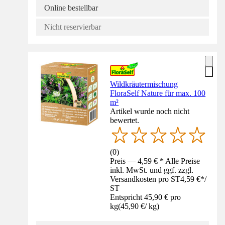
Online bestellbar
Nicht reservierbar
Wildkräutermischung
FloraSelf Nature für max. 100
m²
Artikel wurde noch nicht
bewertet.
(
0
)
Preis — 4,59 € * Alle Preise
inkl. MwSt. und ggf. zzgl.
Versandkosten pro ST
4,59 €
*
/
ST
Entspricht 45,90 € pro
kg
(
45,90 €
/
kg
)