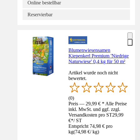
Online bestellbar
Reservierbar
Blumenwiesensamen
Kiepenkerl Premium 'Niedrige
Naturwiese' 0,4 kg für 50 m²
Artikel wurde noch nicht
bewertet.
(
0
)
Preis — 29,99 € * Alle Preise
inkl. MwSt. und ggf. zzgl.
Versandkosten pro ST
29,99
€
*
/
ST
Entspricht 74,98 € pro
kg
(
74,98 €
/
kg
)