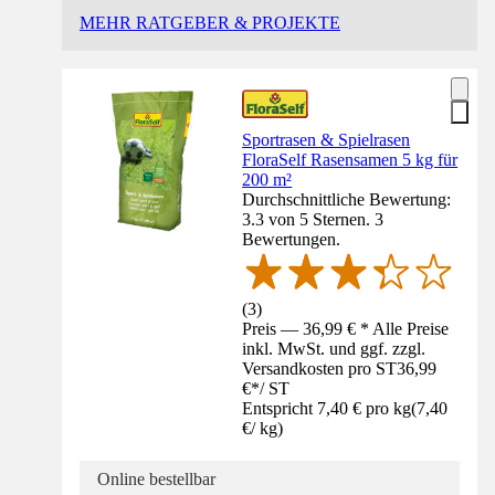
MEHR RATGEBER & PROJEKTE
Sportrasen & Spielrasen
FloraSelf Rasensamen 5 kg für
200 m²
Durchschnittliche Bewertung:
3.3 von 5 Sternen. 3
Bewertungen.
(
3
)
Preis — 36,99 € * Alle Preise
inkl. MwSt. und ggf. zzgl.
Versandkosten pro ST
36,99
€
*
/
ST
Entspricht 7,40 € pro kg
(
7,40
€
/
kg
)
Online bestellbar