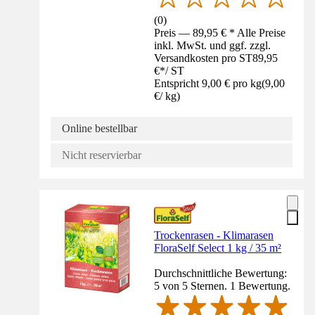
(
0
)
Preis — 89,95 € * Alle Preise
inkl. MwSt. und ggf. zzgl.
Versandkosten pro ST
89,95
€
*
/
ST
Entspricht 9,00 € pro kg
(
9,00
€
/
kg
)
Online bestellbar
Nicht reservierbar
Trockenrasen - Klimarasen
FloraSelf Select 1 kg / 35 m²
Durchschnittliche Bewertung:
5 von 5 Sternen. 1 Bewertung.