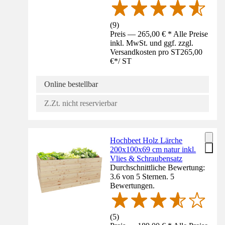
(
9
)
Preis — 265,00 € * Alle Preise
inkl. MwSt. und ggf. zzgl.
Versandkosten pro ST
265,00
€
*
/
ST
Online bestellbar
Z.Zt. nicht reservierbar
Hochbeet Holz Lärche
200x100x69 cm natur inkl.
Vlies & Schraubensatz
Durchschnittliche Bewertung:
3.6 von 5 Sternen. 5
Bewertungen.
(
5
)