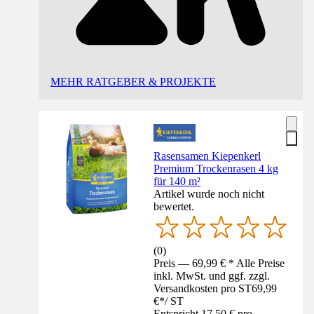
MEHR RATGEBER & PROJEKTE
Rasensamen Kiepenkerl
Premium Trockenrasen 4 kg
für 140 m²
Artikel wurde noch nicht
bewertet.
(
0
)
Preis — 69,99 € * Alle Preise
inkl. MwSt. und ggf. zzgl.
Versandkosten pro ST
69,99
€
*
/
ST
Entspricht 17,50 € pro