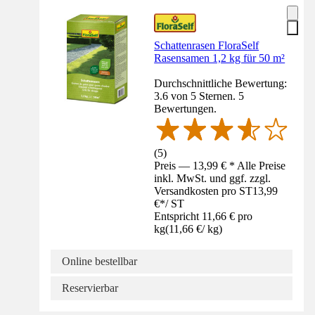
Schattenrasen FloraSelf
Rasensamen 1,2 kg für 50 m²
Durchschnittliche Bewertung:
3.6 von 5 Sternen. 5
Bewertungen.
(
5
)
Preis — 13,99 € * Alle Preise
inkl. MwSt. und ggf. zzgl.
Versandkosten pro ST
13,99
€
*
/
ST
Entspricht 11,66 € pro
kg
(
11,66 €
/
kg
)
Online bestellbar
Reservierbar