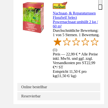
Nachsaat- & Reparaturrasen
FloraSelf Select
Powernachsaat umhüllt 2 kg /
60 m²
Durchschnittliche Bewertung:
1 von 5 Sternen. 1 Bewertung.
(
1
)
Preis — 22,99 € * Alle Preise
inkl. MwSt. und ggf. zzgl.
Versandkosten pro ST
22,99
€
*
/
ST
Entspricht 11,50 € pro
kg
(
11,50 €
/
kg
)
Online bestellbar
Reservierbar