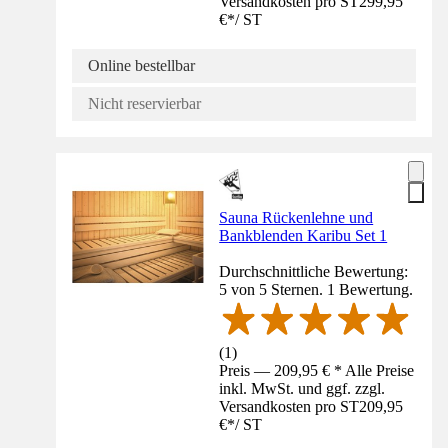
Versandkosten pro ST
299,95
€
*
/
ST
Online bestellbar
Nicht reservierbar
Sauna Rückenlehne und
Bankblenden Karibu Set 1
Durchschnittliche Bewertung:
5 von 5 Sternen. 1 Bewertung.
(
1
)
Preis — 209,95 € * Alle Preise
inkl. MwSt. und ggf. zzgl.
Versandkosten pro ST
209,95
€
*
/
ST