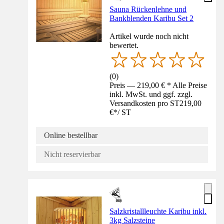
Sauna Rückenlehne und
Bankblenden Karibu Set 2
Artikel wurde noch nicht
bewertet.
(
0
)
Preis — 219,00 € * Alle Preise
inkl. MwSt. und ggf. zzgl.
Versandkosten pro ST
219,00
€
*
/
ST
Online bestellbar
Nicht reservierbar
Salzkristallleuchte Karibu inkl.
3kg Salzsteine