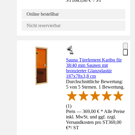
ST
1045,00 €
*
/
ST
Online bestellbar
Nicht reservierbar
Sauna Türelement Karibu für
38/40 mm Saunen mit
bronzierter Glanzglastür
187x78x3,8 cm
Durchschnittliche Bewertung:
5 von 5 Sternen. 1 Bewertung.
(
1
)
Preis — 369,00 € * Alle Preise
inkl. MwSt. und ggf. zzgl.
Versandkosten pro ST
369,00
€
*
/
ST