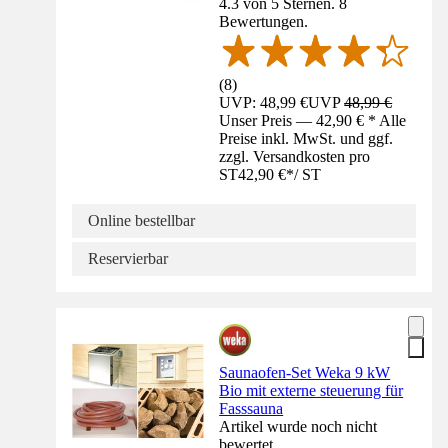
4.3 von 5 Sternen. 8
Bewertungen.
(
8
)
UVP: 48,99 €
UVP
48,99 €
Unser Preis — 42,90 € * Alle
Preise inkl. MwSt. und ggf.
zzgl. Versandkosten pro
ST
42,90 €
*
/
ST
Online bestellbar
Reservierbar
Saunaofen-Set Weka 9 kW
Bio mit externe steuerung für
Fasssauna
Artikel wurde noch nicht
bewertet.