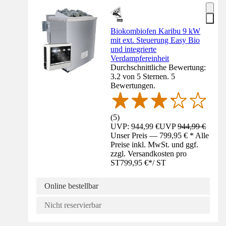
Biokombiofen Karibu 9 kW
mit ext. Steuerung Easy Bio
und integrierte
Verdampfereinheit
Durchschnittliche Bewertung:
3.2 von 5 Sternen. 5
Bewertungen.
(
5
)
UVP: 944,99 €
UVP
944,99 €
Unser Preis — 799,95 € * Alle
Preise inkl. MwSt. und ggf.
zzgl. Versandkosten pro
ST
799,95 €
*
/
ST
Online bestellbar
Nicht reservierbar