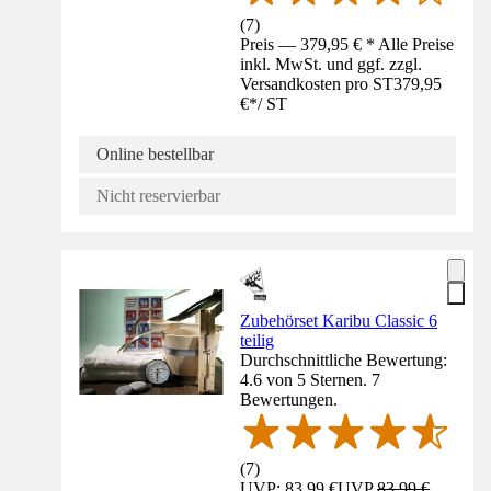
(
7
)
Preis — 379,95 € * Alle Preise
inkl. MwSt. und ggf. zzgl.
Versandkosten pro ST
379,95
€
*
/
ST
Online bestellbar
Nicht reservierbar
Zubehörset Karibu Classic 6
teilig
Durchschnittliche Bewertung:
4.6 von 5 Sternen. 7
Bewertungen.
(
7
)
UVP: 83,99 €
UVP
83,99 €