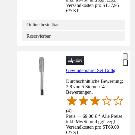
Versandkosten pro ST
37,95
€
*
/
ST
Online bestellbar
Reservierbar
Gewindebohrer Set 16-tlg
Durchschnittliche Bewertung:
2.8 von 5 Sternen. 4
Bewertungen.
(
4
)
Preis — 69,00 € * Alle Preise
inkl. MwSt. und ggf. zzgl.
Versandkosten pro ST
69,00
€
*
/
ST