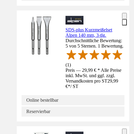
SDS-plus Kurzmeißelset
Alpen 140 mm, 3-tlg.
Durchschnittliche Bewertung:
5 von 5 Sternen. 1 Bewertung.
(
1
)
Preis — 29,99 € * Alle Preise
inkl. MwSt. und ggf. zzgl.
Versandkosten pro ST
29,99
€
*
/
ST
Online bestellbar
Reservierbar