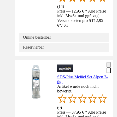
(
14
)
Preis — 12,95 € * Alle Preise
inkl. MwSt. und ggf. zzgl.
Versandkosten pro ST
12,95
€
*
/
ST
Online bestellbar
Reservierbar
SDS-Plus Meißel Set Alpen 3-
tlg.
Artikel wurde noch nicht
bewertet.
(
0
)
Preis — 37,95 € * Alle Preise
inkl. MwSt. und ggf. zzgl.