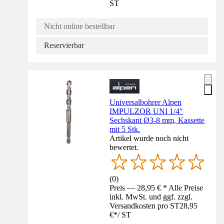
ST
Nicht online bestellbar
Reservierbar
Universalbohrer Alpen
IMPULZOR UNI 1/4"
Sechskant Ø3-8 mm, Kassette
mit 5 Stk.
Artikel wurde noch nicht
bewertet.
(
0
)
Preis — 28,95 € * Alle Preise
inkl. MwSt. und ggf. zzgl.
Versandkosten pro ST
28,95
€
*
/
ST