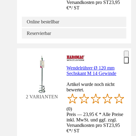
Versandkosten pro ST
23,95
€
*
/
ST
Online bestellbar
Reservierbar
Wendelrührer Ø 120 mm
Sechskant M 14 Gewinde
Artikel wurde noch nicht
bewertet.
2 VARIANTEN
(
0
)
Preis — 23,95 € * Alle Preise
inkl. MwSt. und ggf. zzgl.
Versandkosten pro ST
23,95
€
*
/
ST