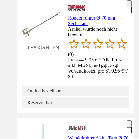
Rondenrührer Ø 70 mm
Sechskant
Artikel wurde noch nicht
bewertet.
3 VARIANTEN
(
0
)
Preis — 9,95 € * Alle Preise
inkl. MwSt. und ggf. zzgl.
Versandkosten pro ST
9,95 €
*
/
ST
Online bestellbar
Reservierbar
Wendelrührer Akkit Turn Ø 70