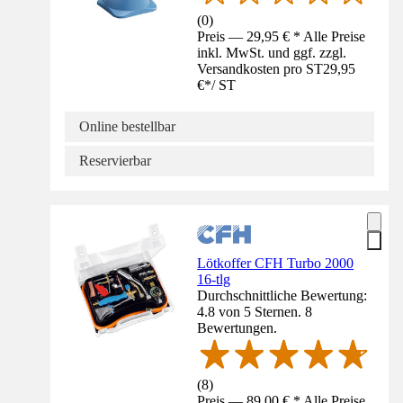
(
0
)
Preis — 29,95 € * Alle Preise
inkl. MwSt. und ggf. zzgl.
Versandkosten pro ST
29,95
€
*
/
ST
Online bestellbar
Reservierbar
Lötkoffer CFH Turbo 2000
16-tlg
Durchschnittliche Bewertung:
4.8 von 5 Sternen. 8
Bewertungen.
(
8
)
Preis — 89,00 € * Alle Preise