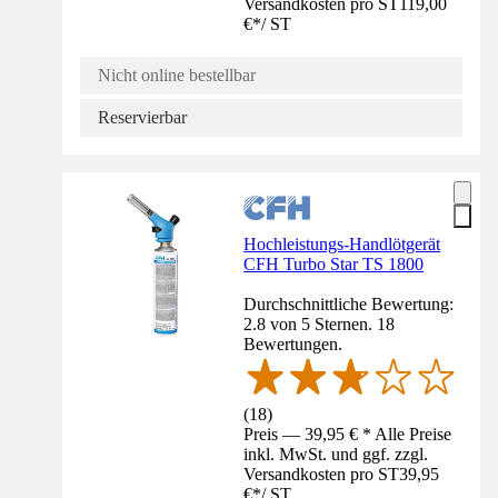
Versandkosten pro ST
119,00
€
*
/
ST
Nicht online bestellbar
Reservierbar
Hochleistungs-Handlötgerät
CFH Turbo Star TS 1800
Durchschnittliche Bewertung:
2.8 von 5 Sternen. 18
Bewertungen.
(
18
)
Preis — 39,95 € * Alle Preise
inkl. MwSt. und ggf. zzgl.
Versandkosten pro ST
39,95
€
*
/
ST