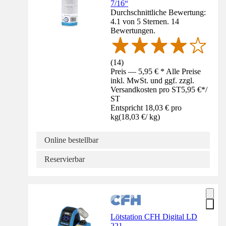
7/16“
Durchschnittliche Bewertung:
4.1 von 5 Sternen. 14
Bewertungen.
(
14
)
Preis — 5,95 € * Alle Preise
inkl. MwSt. und ggf. zzgl.
Versandkosten pro ST
5,95 €
*
/
ST
Entspricht 18,03 € pro
kg
(
18,03 €
/
kg
)
Online bestellbar
Reservierbar
Lötstation CFH Digital LD
221