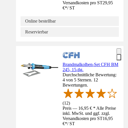
Versandkosten pro ST
29,95
€
*
/
ST
Online bestellbar
Reservierbar
Brandmalkolben-Set CFH BM
245, 15-tlg.
Durchschnittliche Bewertung:
4 von 5 Sternen. 12
Bewertungen.
(
12
)
Preis — 16,95 € * Alle Preise
inkl. MwSt. und ggf. zzgl.
Versandkosten pro ST
16,95
€
*
/
ST