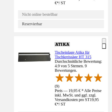
€
*
/
ST
Nicht online bestellbar
Reservierbar
Tischeinlage Atika für
Tischkreissäge HT 315
Durchschnittliche Bewertung:
4.9 von 5 Sternen. 9
Bewertungen.
(
9
)
Preis — 19,95 € * Alle Preise
inkl. MwSt. und ggf. zzgl.
Versandkosten pro ST
19,95
€
*
/
ST