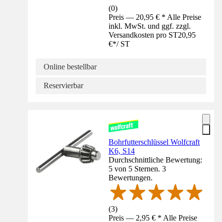
(
0
)
Preis — 20,95 € * Alle Preise
inkl. MwSt. und ggf. zzgl.
Versandkosten pro ST
20,95
€
*
/
ST
Online bestellbar
Reservierbar
Bohrfutterschlüssel Wolfcraft
K6, S14
Durchschnittliche Bewertung:
5 von 5 Sternen. 3
Bewertungen.
(
3
)
Preis — 2,95 € * Alle Preise