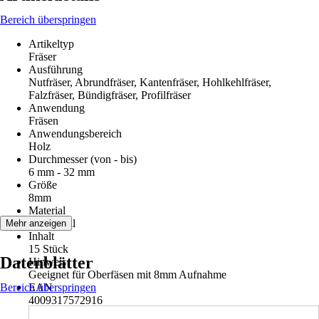
Bereich überspringen
Artikeltyp
Fräser
Ausführung
Nutfräser, Abrundfräser, Kantenfräser, Hohlkehlfräser,
Falzfräser, Bündigfräser, Profilfräser
Anwendung
Fräsen
Anwendungsbereich
Holz
Durchmesser (von - bis)
6 mm - 32 mm
Größe
8mm
Material
Hartmetall
Mehr anzeigen
Inhalt
15 Stück
Datenblätter
Hinweis
Geeignet für Oberfäsen mit 8mm Aufnahme
Bereich überspringen
EAN
4009317572916