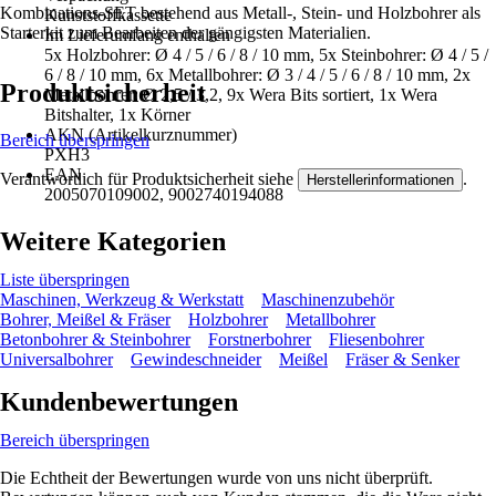
Kombinations-SET bestehend aus Metall-, Stein- und Holzbohrer als
Kunststoffkassette
Starterkit zum Bearbeiten der gängigsten Materialien.
Im Lieferumfang enthalten
5x Holzbohrer: Ø 4 / 5 / 6 / 8 / 10 mm, 5x Steinbohrer: Ø 4 / 5 /
6 / 8 / 10 mm, 6x Metallbohrer: Ø 3 / 4 / 5 / 6 / 8 / 10 mm, 2x
Produktsicherheit
Metallbohrer: Ø 2,5 / 3,2, 9x Wera Bits sortiert, 1x Wera
Bitshalter, 1x Körner
AKN (Artikelkurznummer)
Bereich überspringen
PXH3
EAN
Verantwortlich für Produktsicherheit siehe
.
Herstellerinformationen
2005070109002, 9002740194088
Weitere Kategorien
Liste überspringen
Maschinen, Werkzeug & Werkstatt
Maschinenzubehör
Bohrer, Meißel & Fräser
Holzbohrer
Metallbohrer
Betonbohrer & Steinbohrer
Forstnerbohrer
Fliesenbohrer
Universalbohrer
Gewindeschneider
Meißel
Fräser & Senker
Kundenbewertungen
Bereich überspringen
Die Echtheit der Bewertungen wurde von uns nicht überprüft.