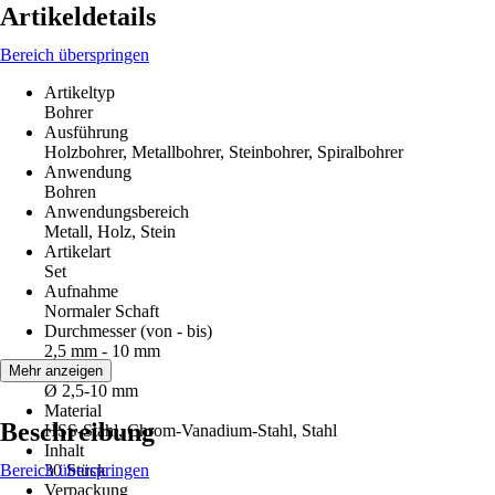
Artikeldetails
Bereich überspringen
Artikeltyp
Bohrer
Ausführung
Holzbohrer, Metallbohrer, Steinbohrer, Spiralbohrer
Anwendung
Bohren
Anwendungsbereich
Metall, Holz, Stein
Artikelart
Set
Aufnahme
Normaler Schaft
Durchmesser (von - bis)
2,5 mm - 10 mm
Größe
Mehr anzeigen
Ø 2,5-10 mm
Material
Beschreibung
HSS-Stahl, Chrom-Vanadium-Stahl, Stahl
Inhalt
Bereich überspringen
30 Stück
Verpackung