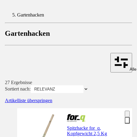
Gartenhacken
Gartenhacken
Alle
27 Ergebnisse
Sortiert nach:
Artikelliste überspringen
Spitzhacke for_q,
Kopfgewicht 2,5 Kg