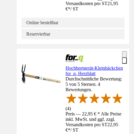
Versandkosten pro ST
21,95
€
*
/
ST
Online bestellbar
Reservierbar
Hochbeetgerät-Kleinhäckchen
for_q, Herzblatt
Durchschnittliche Bewertung:
5 von 5 Sternen. 4
Bewertungen.
(
4
)
Preis — 22,95 € * Alle Preise
inkl. MwSt. und ggf. zzgl.
Versandkosten pro ST
22,95
€
*
/
ST