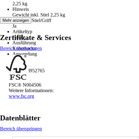
2,25 kg
Hinweis
Gewicht inkl. Stiel 2,25 kg
Inklusive Stiel/Griff
Mehr anzeigen
Ja
Artikeltyp
Zertifikate & Services
Hacke
Ausführung
Bereich überspringen
Kreuzhacke
Anwendung
Hacken
EAN
4002408952765
FSC® N004506
Weitere Informationen:
www.fsc.org
Datenblätter
Bereich überspringen