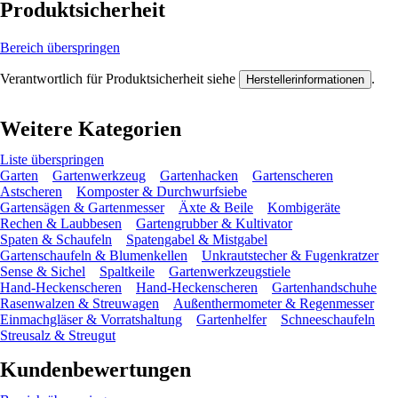
Produktsicherheit
Bereich überspringen
Verantwortlich für Produktsicherheit siehe
.
Herstellerinformationen
Weitere Kategorien
Liste überspringen
Garten
Gartenwerkzeug
Gartenhacken
Gartenscheren
Astscheren
Komposter & Durchwurfsiebe
Gartensägen & Gartenmesser
Äxte & Beile
Kombigeräte
Rechen & Laubbesen
Gartengrubber & Kultivator
Spaten & Schaufeln
Spatengabel & Mistgabel
Gartenschaufeln & Blumenkellen
Unkrautstecher & Fugenkratzer
Sense & Sichel
Spaltkeile
Gartenwerkzeugstiele
Hand-Heckenscheren
Hand-Heckenscheren
Gartenhandschuhe
Rasenwalzen & Streuwagen
Außenthermometer & Regenmesser
Einmachgläser & Vorratshaltung
Gartenhelfer
Schneeschaufeln
Streusalz & Streugut
Kundenbewertungen