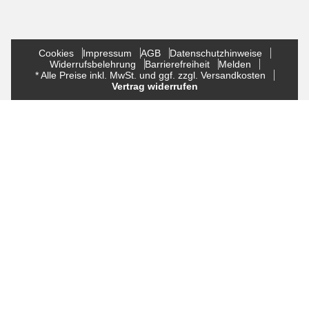
Cookies
Impressum
AGB
Datenschutzhinweise
Widerrufsbelehrung
Barrierefreiheit
Melden
* Alle Preise inkl. MwSt. und ggf. zzgl. Versandkosten
Vertrag widerrufen