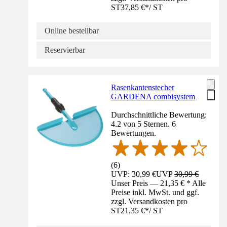
ST
37,85 €
*
/
ST
Online bestellbar
Reservierbar
Rasenkantenstecher
GARDENA combisystem
Durchschnittliche Bewertung:
4.2 von 5 Sternen. 6
Bewertungen.
(
6
)
UVP: 30,99 €
UVP
30,99 €
Unser Preis — 21,35 € * Alle
Preise inkl. MwSt. und ggf.
zzgl. Versandkosten pro
ST
21,35 €
*
/
ST