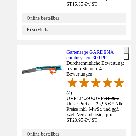
ST
15,85 €
*
/
ST
Online bestellbar
Reservierbar
Gartensäge GARDENA
combisystem 300 PP
Durchschnittliche Bewertung:
5 von 5 Sternen. 4
Bewertungen.
(
4
)
UVP: 34,29 €
UVP
34,29 €
Unser Preis — 23,95 € * Alle
Preise inkl. MwSt. und ggf.
zzgl. Versandkosten pro
ST
23,95 €
*
/
ST
Online bestellbar