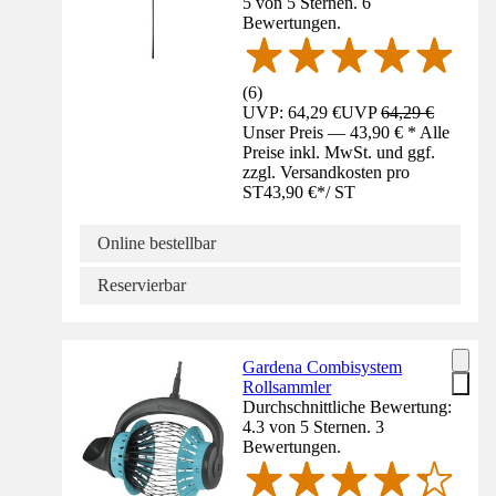
5 von 5 Sternen. 6
Bewertungen.
(
6
)
UVP: 64,29 €
UVP
64,29 €
Unser Preis — 43,90 € * Alle
Preise inkl. MwSt. und ggf.
zzgl. Versandkosten pro
ST
43,90 €
*
/
ST
Online bestellbar
Reservierbar
Gardena Combisystem
Rollsammler
Durchschnittliche Bewertung:
4.3 von 5 Sternen. 3
Bewertungen.