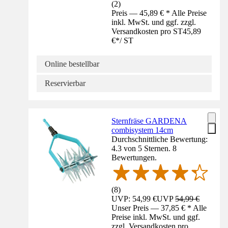
(
2
)
Preis — 45,89 € * Alle Preise
inkl. MwSt. und ggf. zzgl.
Versandkosten pro ST
45,89
€
*
/
ST
Online bestellbar
Reservierbar
Sternfräse GARDENA
combisystem 14cm
Durchschnittliche Bewertung:
4.3 von 5 Sternen. 8
Bewertungen.
(
8
)
UVP: 54,99 €
UVP
54,99 €
Unser Preis — 37,85 € * Alle
Preise inkl. MwSt. und ggf.
zzgl. Versandkosten pro