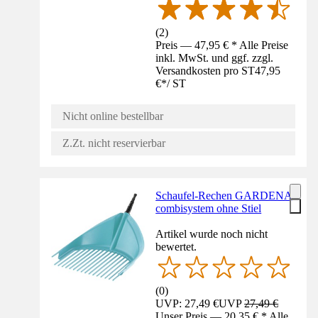
(
2
)
Preis — 47,95 € * Alle Preise
inkl. MwSt. und ggf. zzgl.
Versandkosten pro ST
47,95
€
*
/
ST
Nicht online bestellbar
Z.Zt. nicht reservierbar
Schaufel-Rechen GARDENA
combisystem ohne Stiel
Artikel wurde noch nicht
bewertet.
(
0
)
UVP: 27,49 €
UVP
27,49 €
Unser Preis — 20,35 € * Alle