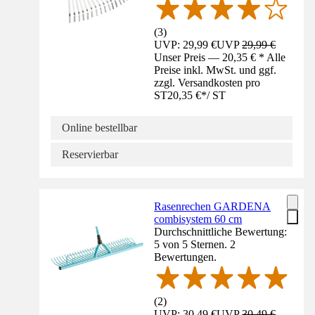
(
3
)
UVP: 29,99 €
UVP
29,99 €
Unser Preis — 20,35 € * Alle
Preise inkl. MwSt. und ggf.
zzgl. Versandkosten pro
ST
20,35 €
*
/
ST
Online bestellbar
Reservierbar
Rasenrechen GARDENA
combisystem 60 cm
Durchschnittliche Bewertung:
5 von 5 Sternen. 2
Bewertungen.
(
2
)
UVP: 30,49 €
UVP
30,49 €