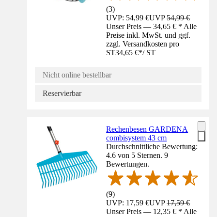
(
3
)
UVP: 54,99 €
UVP
54,99 €
Unser Preis — 34,65 € * Alle
Preise inkl. MwSt. und ggf.
zzgl. Versandkosten pro
ST
34,65 €
*
/
ST
Nicht online bestellbar
Reservierbar
Rechenbesen GARDENA
combisystem 43 cm
Durchschnittliche Bewertung:
4.6 von 5 Sternen. 9
Bewertungen.
(
9
)
UVP: 17,59 €
UVP
17,59 €
Unser Preis — 12,35 € * Alle