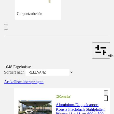
Carportzubehör
Alle
1048 Ergebnisse
Sortiert nach:
Artikelliste überspringen
Aluminium-Doppelcarport
Konsta Flachdach Stahlplatten
Pfosten 11 x 11 cm 600 x 500