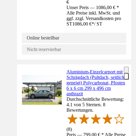
€
Unser Preis — 1086,00 € *
Alle Preise inkl. MwSt. und
ggf. zzgl. Versandkosten pro
ST
1086,00 €
*
/
ST
Online bestellbar
Nicht reservierbar
Aluminium-Einzelcarport mit
Schrägdach (Pultdach, seitlich
geneigt) Polycarbonat, Pfosten
6 x 6 cm 299 x 496 cm
anthrazit
Durchschnittliche Bewertung:
4.1 von 5 Sternen. 8
Bewertungen.
(
8
)
Preis — 799,00 € * Alle Preise