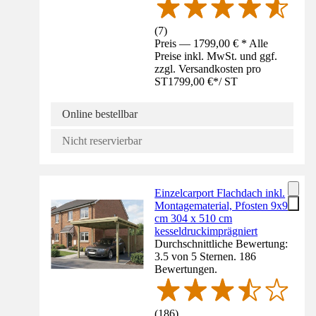
(
7
)
Preis — 1799,00 € * Alle
Preise inkl. MwSt. und ggf.
zzgl. Versandkosten pro
ST
1799,00 €
*
/
ST
Online bestellbar
Nicht reservierbar
Einzelcarport Flachdach inkl.
Montagematerial, Pfosten 9x9
cm 304 x 510 cm
kesseldruckimprägniert
Durchschnittliche Bewertung:
3.5 von 5 Sternen. 186
Bewertungen.
(
186
)