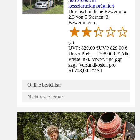
300 x 600 cm
kesseldruckimprägniert
Durchschnittliche Bewertung:
2.3 von 5 Sternen. 3
Bewertungen.
(
3
)
UVP: 829,00 €
UVP
829,00 €
Unser Preis — 708,00 € * Alle
Preise inkl. MwSt. und ggf.
zzgl. Versandkosten pro
ST
708,00 €
*
/
ST
Online bestellbar
Nicht reservierbar
Ratgeber