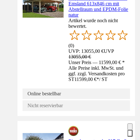
Emsland 613x846 cm mit
Abstellraum und EPDM-Folie
natur
Artikel wurde noch nicht
bewertet.
(
0
)
UVP: 13055,00 €
UVP
13055,00 €
Unser Preis — 11599,00 € *
Alle Preise inkl. MwSt. und
ggf. zzgl. Versandkosten pro
ST
11599,00 €
*
/
ST
Online bestellbar
Nicht reservierbar