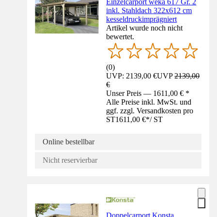
Einzelcarport weka 617 Gr. 2
inkl. Stahldach 322x612 cm
kesseldruckimprägniert
Artikel wurde noch nicht
bewertet.
(
0
)
UVP: 2139,00 €
UVP
2139,00
€
Unser Preis — 1611,00 € *
Alle Preise inkl. MwSt. und
ggf. zzgl. Versandkosten pro
ST
1611,00 €
*
/
ST
Online bestellbar
Nicht reservierbar
Doppelcarport Konsta