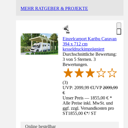
MEHR RATGEBER & PROJEKTE
Einzelcarport Karibu Caravan
394 x 712 cm
kesseldruckimprägniert
Durchschnittliche Bewertung:
3 von 5 Sternen. 3
Bewertungen.
(
3
)
UVP: 2099,99 €
UVP
2099,99
€
Unser Preis — 1855,00 € *
Alle Preise inkl. MwSt. und
ggf. zzgl. Versandkosten pro
ST
1855,00 €
*
/
ST
Online bestellbar