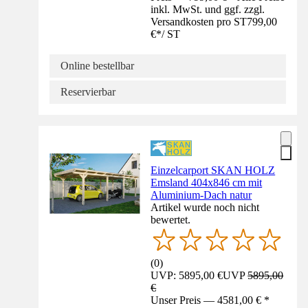
inkl. MwSt. und ggf. zzgl.
Versandkosten pro ST
799,00
€
*
/
ST
Online bestellbar
Reservierbar
Einzelcarport SKAN HOLZ
Emsland 404x846 cm mit
Aluminium-Dach natur
Artikel wurde noch nicht
bewertet.
(
0
)
UVP: 5895,00 €
UVP
5895,00
€
Unser Preis — 4581,00 € *