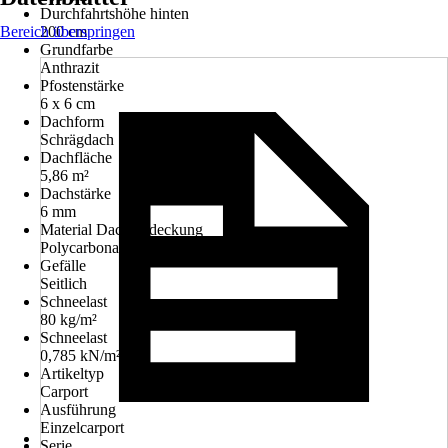
Durchfahrtshöhe hinten
Bereich überspringen
200 cm
Grundfarbe
Anthrazit
Pfostenstärke
6 x 6 cm
Dachform
Schrägdach
Dachfläche
5,86 m²
Dachstärke
6 mm
Material Dacheindeckung
Polycarbonat
Gefälle
Seitlich
Schneelast
80 kg/m²
Schneelast
0,785 kN/m²
Artikeltyp
Carport
Ausführung
Einzelcarport
Serie