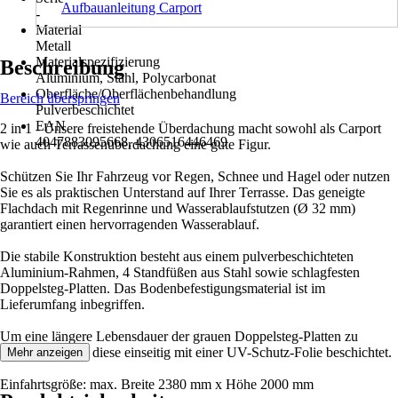
Aufbauanleitung Carport
-
Material
Metall
Materialspezifizierung
Beschreibung
Aluminium, Stahl, Polycarbonat
Oberfläche/Oberflächenbehandlung
Bereich überspringen
Pulverbeschichtet
EAN
2 in 1 - Unsere freistehende Überdachung macht sowohl als Carport
4047883095668, 4306516446469
wie auch Terrassenüberdachung eine gute Figur.
Schützen Sie Ihr Fahrzeug vor Regen, Schnee und Hagel oder nutzen
Sie es als praktischen Unterstand auf Ihrer Terrasse. Das geneigte
Flachdach mit Regenrinne und Wasserablaufstutzen (Ø 32 mm)
garantiert einen hervorragenden Wasserablauf.
Die stabile Konstruktion besteht aus einem pulverbeschichteten
Aluminium-Rahmen, 4 Standfüßen aus Stahl sowie schlagfesten
Doppelsteg-Platten. Das Bodenbefestigungsmaterial ist im
Lieferumfang inbegriffen.
Um eine längere Lebensdauer der grauen Doppelsteg-Platten zu
garantieren sind diese einseitig mit einer UV-Schutz-Folie beschichtet.
Mehr anzeigen
Einfahrtsgröße: max. Breite 2380 mm x Höhe 2000 mm