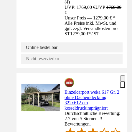
(
4
)
UVP: 1769,00 €
UVP
1769,00
€
Unser Preis — 1279,00 € *
Alle Preise inkl. MwSt. und
ggf. zzgl. Versandkosten pro
ST
1279,00 €
*
/
ST
Online bestellbar
Nicht reservierbar
Einzelcarport weka 617 Gr. 2
ohne Dacheindeckung
322x612 cm
kesseldruckimprägniert
Durchschnittliche Bewertung:
2.7 von 5 Sternen. 3
Bewertungen.