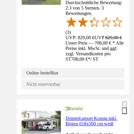
Durchschnittliche Bewertung:
2.3 von 5 Sternen. 3
Bewertungen.
(
3
)
UVP: 829,00 €
UVP
829,00 €
Unser Preis — 708,00 € * Alle
Preise inkl. MwSt. und ggf.
zzgl. Versandkosten pro
ST
708,00 €
*
/
ST
Online bestellbar
Nicht reservierbar
Doppelcarport Konsta inkl.
Bögen 618x500 cm weiß