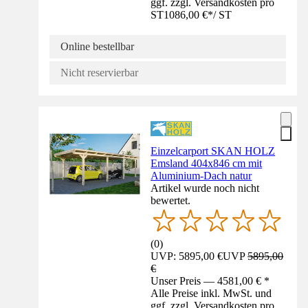
ggf. zzgl. Versandkosten pro
ST
1086,00 €
*
/
ST
Online bestellbar
Nicht reservierbar
Einzelcarport SKAN HOLZ
Emsland 404x846 cm mit
Aluminium-Dach natur
Artikel wurde noch nicht
bewertet.
(
0
)
UVP: 5895,00 €
UVP
5895,00
€
Unser Preis — 4581,00 € *
Alle Preise inkl. MwSt. und
ggf. zzgl. Versandkosten pro