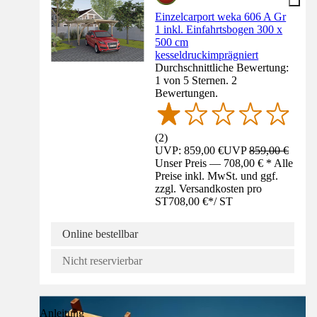
Einzelcarport weka 606 A Gr
1 inkl. Einfahrtsbogen 300 x
500 cm
kesseldruckimprägniert
Durchschnittliche Bewertung:
1 von 5 Sternen. 2
Bewertungen.
(
2
)
UVP: 859,00 €
UVP
859,00 €
Unser Preis — 708,00 € * Alle
Preise inkl. MwSt. und ggf.
zzgl. Versandkosten pro
ST
708,00 €
*
/
ST
Online bestellbar
Nicht reservierbar
Anleitung