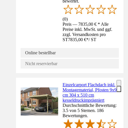
bewertet.
(
0
)
Preis — 7835,00 € * Alle
Preise inkl. MwSt. und ggf.
zzgl. Versandkosten pro
ST
7835,00 €
*
/
ST
Online bestellbar
Nicht reservierbar
Einzelcarport Flachdach inkl.
Montagematerial, Pfosten 9x9
cm 304 x 510 cm
kesseldruckimprägniert
Durchschnittliche Bewertung:
3.5 von 5 Sternen. 186
Bewertungen.