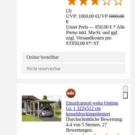
(
3
)
UVP: 1069,00 €
UVP
1069,00
€
Unser Preis — 850,00 € * Alle
Preise inkl. MwSt. und ggf.
zzgl. Versandkosten pro
ST
850,00 €
*
/
ST
Online bestellbar
Nicht reservierbar
Einzelcarport weka Optima
Gr. 1 322x512 cm
kesseldruckimprägniert
Durchschnittliche Bewertung:
4.4 von 5 Sternen. 27
Bewertungen.