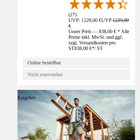
(
27
)
UVP: 1229,00 €
UVP
1229,00
€
Unser Preis — 838,00 € * Alle
Preise inkl. MwSt. und ggf.
zzgl. Versandkosten pro
ST
838,00 €
*
/
ST
Online bestellbar
Nicht reservierbar
Ratgeber