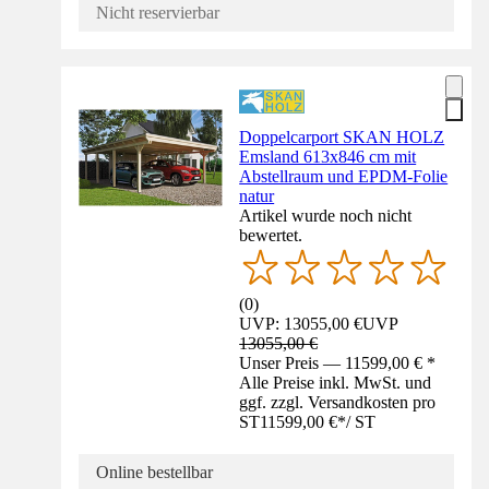
Nicht reservierbar
Doppelcarport SKAN HOLZ
Emsland 613x846 cm mit
Abstellraum und EPDM-Folie
natur
Artikel wurde noch nicht
bewertet.
(
0
)
UVP: 13055,00 €
UVP
13055,00 €
Unser Preis — 11599,00 € *
Alle Preise inkl. MwSt. und
ggf. zzgl. Versandkosten pro
ST
11599,00 €
*
/
ST
Online bestellbar