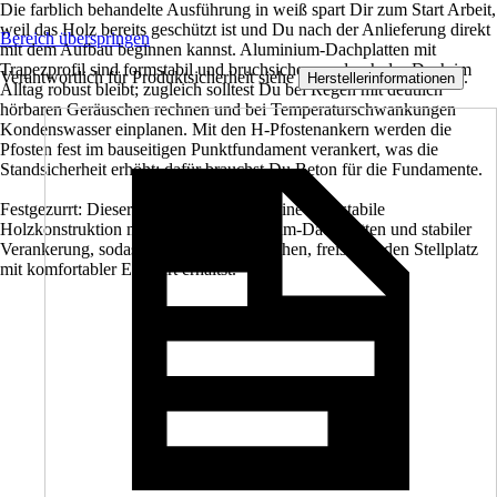
Die farblich behandelte Ausführung in weiß spart Dir zum Start Arbeit,
weil das Holz bereits geschützt ist und Du nach der Anlieferung direkt
Bereich überspringen
mit dem Aufbau beginnen kannst. Aluminium-Dachplatten mit
Trapezprofil sind formstabil und bruchsicher, wodurch das Dach im
Verantwortlich für Produktsicherheit siehe
.
Herstellerinformationen
Alltag robust bleibt; zugleich solltest Du bei Regen mit deutlich
hörbaren Geräuschen rechnen und bei Temperaturschwankungen
Kondenswasser einplanen. Mit den H-Pfostenankern werden die
Pfosten fest im bauseitigen Punktfundament verankert, was die
Standsicherheit erhöht; dafür brauchst Du Beton für die Fundamente.
Festgezurrt: Dieser Carport kombiniert eine formstabile
Holzkonstruktion mit robusten Aluminium-Dachplatten und stabiler
Verankerung, sodass Du einen verlässlichen, freistehenden Stellplatz
mit komfortabler Einfahrt erhältst.