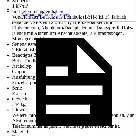
Schneelast
1 kN/m²
Im Lieferumfang enthalten
Aufbauanleitung Carport
Vorgefertigter Bausatz aus Leimholz (BSH-Fichte), farblich
behandelt, Pfosten 12 x 12 cm, H-Pfostenanker zum
Einbetonieren, Aluminium-Dachplatten mit Trapezprofil, Holz-
Blende mit Aluminium-Abschlusskante, 2 Einfahrtsbögen,
Montagematerial
Serienausstattung
2 Einfahrtsbögen
Benötigtes Zubehör
Beton für die Fundamente
Artikeltyp
Carport
Ausführung
Einzelcarport
Serie
Konsta
Gewicht
344 kg
Hinweis
Weitere Informationen entnehmen Sie bitte dem Datenblatt. Zur
Abstimmung des Liefertermines bitte Handy- oder
Telefonnummer angeben, welche tagsüber erreichbar ist.
Material