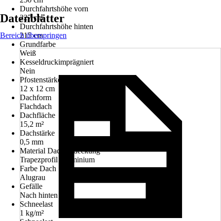
Durchfahrtshöhe vorn
Datenblätter
227 cm
Durchfahrtshöhe hinten
Bereich überspringen
215 cm
Grundfarbe
Weiß
Kesseldruckimprägniert
Nein
Pfostenstärke
12 x 12 cm
Dachform
Flachdach
Dachfläche
15,2 m²
Dachstärke
0,5 mm
Material Dacheindeckung
Trapezprofil Aluminium
Farbe Dach
Alugrau
Gefälle
Nach hinten
Schneelast
1 kg/m²