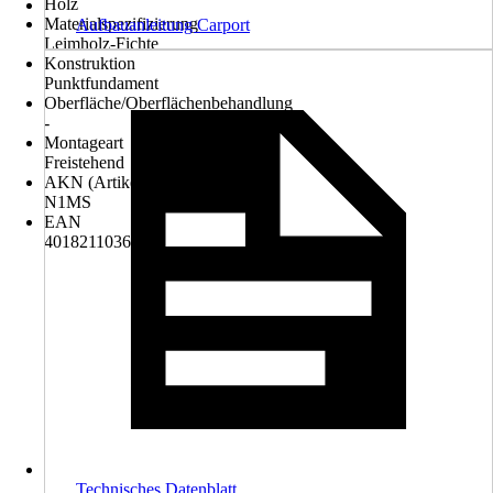
Holz
Materialspezifizierung
Aufbauanleitung Carport
Leimholz-Fichte
Konstruktion
Punktfundament
Oberfläche/Oberflächenbehandlung
-
Montageart
Freistehend
AKN (Artikelkurznummer)
N1MS
EAN
4018211036486
Technisches Datenblatt