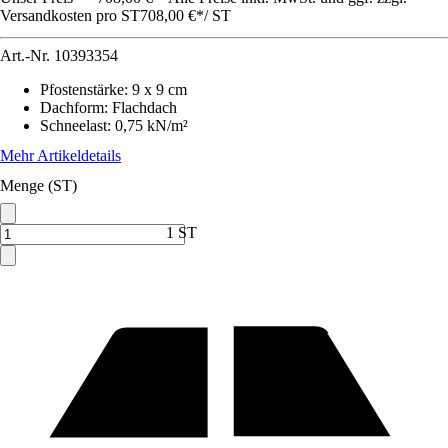
Versandkosten pro ST
708,00 €
*
/
ST
Art.-Nr.
10393354
Pfostenstärke
:
9 x 9 cm
Dachform
:
Flachdach
Schneelast
:
0,75 kN/m²
Mehr Artikeldetails
Menge (ST)
1 ST