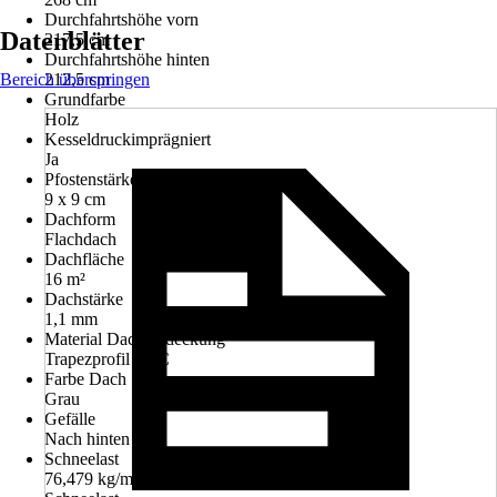
Durchfahrtshöhe vorn
Datenblätter
217,5 cm
Durchfahrtshöhe hinten
Bereich überspringen
212,5 cm
Grundfarbe
Holz
Kesseldruckimprägniert
Ja
Pfostenstärke
9 x 9 cm
Dachform
Flachdach
Dachfläche
16 m²
Dachstärke
1,1 mm
Material Dacheindeckung
Trapezprofil PVC
Farbe Dach
Grau
Gefälle
Nach hinten
Schneelast
76,479 kg/m²