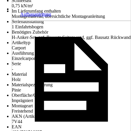
Schneelast
0,75 kN/m²
Im Lieferumfang enthalten
Aufbauanleitung
Montagematerial, übersichtliche Montageanleitung
Serienausstattung
1 Einfahrtsbogen
Benötigtes Zubehör
H-Anker-Set, ggf. Bausatz Seitenwand, ggf. Bausatz Rückwand
Artikeltyp
Carport
Ausführung
Einzelcarport
Serie
-
Material
Holz
Materialspezifizierung
Pinie
Oberfläche/Oberflächenbehandlung
Imprägniert
Montageart
Freistehend
AKN (Artikelkurznummer)
7V44
EAN