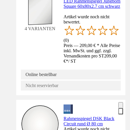
LED Rahmenspiegel Jungborn
Square 60x80x2.7 cm schwarz
Artikel wurde noch nicht
bewertet.
4 VARIANTEN
(
0
)
Preis — 209,00 € * Alle Preise
inkl. MwSt. und ggf. zzgl.
Versandkosten pro ST
209,00
€
*
/
ST
Online bestellbar
Nicht reservierbar
Rahmenspiegel DSK Black
Circuit rund Ø 80 cm
Artikel wurde noch nicht