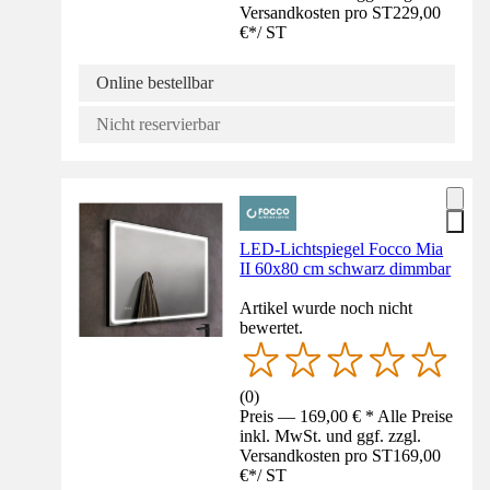
Versandkosten pro ST
229,00
€
*
/
ST
Online bestellbar
Nicht reservierbar
LED-Lichtspiegel Focco Mia
II 60x80 cm schwarz dimmbar
Artikel wurde noch nicht
bewertet.
(
0
)
Preis — 169,00 € * Alle Preise
inkl. MwSt. und ggf. zzgl.
Versandkosten pro ST
169,00
€
*
/
ST