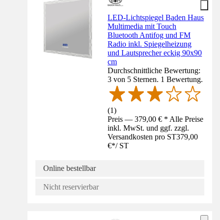
LED-Lichtspiegel Baden Haus
Multimedia mit Touch
Bluetooth Antifog und FM
Radio inkl. Spiegelheizung
und Lautsprecher eckig 90x90
cm
Durchschnittliche Bewertung:
3 von 5 Sternen. 1 Bewertung.
(
1
)
Preis — 379,00 € * Alle Preise
inkl. MwSt. und ggf. zzgl.
Versandkosten pro ST
379,00
€
*
/
ST
Online bestellbar
Nicht reservierbar