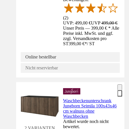
(
2
)
UVP: 499,00 €
UVP
499,00 €
Unser Preis — 399,00 € * Alle
Preise inkl. MwSt. und ggf.
zzgl. Versandkosten pro
ST
399,00 €
*
/
ST
Online bestellbar
Nicht reservierbar
Waschbeckenunterschrank
Jungborn Seimila 100x43x46
cm walnuss ohne
Waschbecken
Artikel wurde noch nicht
bewertet.
2 VARIANTEN