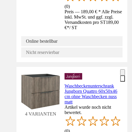
(
0
)
Preis — 189,00 € * Alle Preise
inkl. MwSt. und ggf. zzgl.
Versandkosten pro ST
189,00
€
*
/
ST
Online bestellbar
Nicht reservierbar
Waschbeckenunterschrank
Jungborn Quattro 60x50x46
cm ohne Waschbecken nuss
matt
Artikel wurde noch nicht
bewertet.
4 VARIANTEN
(
0
)