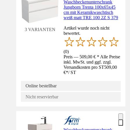
Waschbeckenunterschrank
Jungborn Trenta 100x65x45
cm mit Keramikwaschtisch
weiß matt TRE 100 2Z S 379
Artikel wurde noch nicht
3 VARIANTEN
bewertet.
(
0
)
Preis — 509,00 € * Alle Preise
inkl. MwSt. und ggf. zzgl.
Versandkosten pro ST
509,00
€
*
/
ST
Online bestellbar
Nicht reservierbar
Waschbeckenunterschrank