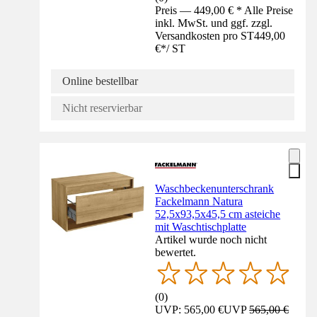
Preis — 449,00 € * Alle Preise
inkl. MwSt. und ggf. zzgl.
Versandkosten pro ST
449,00
€
*
/
ST
Online bestellbar
Nicht reservierbar
Waschbeckenunterschrank
Fackelmann Natura
52,5x93,5x45,5 cm asteiche
mit Waschtischplatte
Artikel wurde noch nicht
bewertet.
(
0
)
UVP: 565,00 €
UVP
565,00 €