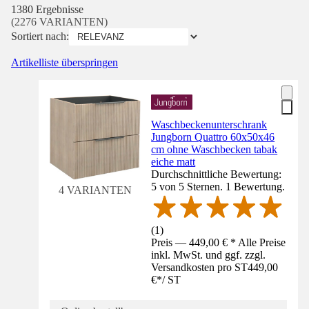
1380 Ergebnisse
(2276 VARIANTEN)
Sortiert nach:
Artikelliste überspringen
Waschbeckenunterschrank
Jungborn Quattro 60x50x46
cm ohne Waschbecken tabak
eiche matt
Durchschnittliche Bewertung:
5 von 5 Sternen. 1 Bewertung.
4 VARIANTEN
(
1
)
Preis — 449,00 € * Alle Preise
inkl. MwSt. und ggf. zzgl.
Versandkosten pro ST
449,00
€
*
/
ST