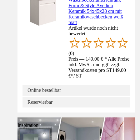
Form & Style Avellino
Keramik 54x45x28 cm mit
Keramikwaschbecken weiß
matt
Artikel wurde noch nicht
bewertet.
(
0
)
Preis — 149,00 € * Alle Preise
inkl. MwSt. und ggf. zzgl.
Versandkosten pro ST
149,00
€
*
/
ST
Online bestellbar
Reservierbar
Inspiration