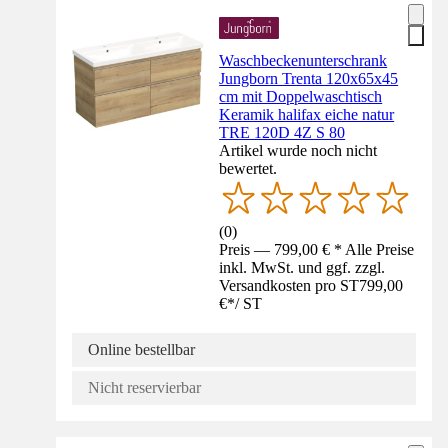
Waschbeckenunterschrank
Jungborn Trenta 120x65x45
cm mit Doppelwaschtisch
Keramik halifax eiche natur
TRE 120D 4Z S 80
Artikel wurde noch nicht
bewertet.
(
0
)
Preis — 799,00 € * Alle Preise
inkl. MwSt. und ggf. zzgl.
Versandkosten pro ST
799,00
€
*
/
ST
Online bestellbar
Nicht reservierbar