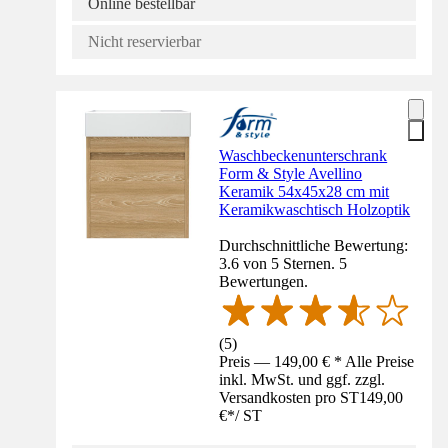
Online bestellbar
Nicht reservierbar
Waschbeckenunterschrank
Form & Style Avellino
Keramik 54x45x28 cm mit
Keramikwaschtisch Holzoptik
Durchschnittliche Bewertung:
3.6 von 5 Sternen. 5
Bewertungen.
(
5
)
Preis — 149,00 € * Alle Preise
inkl. MwSt. und ggf. zzgl.
Versandkosten pro ST
149,00
€
*
/
ST