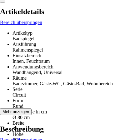
Artikeldetails
Bereich überspringen
Artikeltyp
Badspiegel
Ausführung
Rahmenspiegel
Einsatzbereich
Innen, Feuchtraum
Anwendungsbereich
Wandhängend, Universal
Räume
Badezimmer, Gäste-WC, Gäste-Bad, Wohnbereich
Serie
Circuit
Form
Rund
Nenngröße in cm
Mehr anzeigen
Ø 80 cm
Breite
Beschreibung
80 cm
Höhe
Bereich überspringen
80 cm