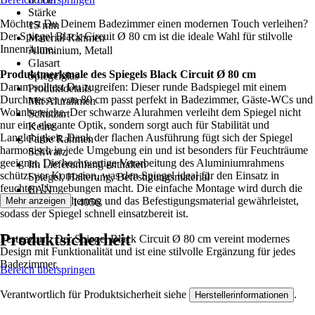
Stärke
Möchtest Du Deinem Badezimmer einen modernen Touch verleihen?
15 mm
Der Spiegel Black Circuit Ø 80 cm ist die ideale Wahl für stilvolle
Material Rahmen
Innenräume.
Aluminium, Metall
Glasart
Produktmerkmale des Spiegels Black Circuit Ø 80 cm
Spiegelglas
Darum solltest Du zugreifen: Dieser runde Badspiegel mit einem
Produktdetails
Durchmesser von 80 cm passt perfekt in Badezimmer, Gäste-WCs und
Mit Alurahmen
Wohnbereiche. Der schwarze Alurahmen verleiht dem Spiegel nicht
Schutzart
nur eine elegante Optik, sondern sorgt auch für Stabilität und
Keine
Langlebigkeit. Dank der flachen Ausführung fügt sich der Spiegel
Farbe Rahmen
harmonisch in jede Umgebung ein und ist besonders für Feuchträume
Schwarz
geeignet. Die hochwertige Verarbeitung des Aluminiumrahmens
Im Lieferumfang enthalten
schützt vor Korrosion, was den Spiegel ideal für den Einsatz in
Spiegel, Halterung, Befestigungsmaterial
feuchten Umgebungen macht. Die einfache Montage wird durch die
EAN
mitgelieferte Halterung und das Befestigungsmaterial gewährleistet,
Mehr anzeigen
4250312114056
sodass der Spiegel schnell einsatzbereit ist.
Produktsicherheit
Festgezurrt: Der Spiegel Black Circuit Ø 80 cm vereint modernes
Design mit Funktionalität und ist eine stilvolle Ergänzung für jedes
Badezimmer.
Bereich überspringen
Verantwortlich für Produktsicherheit siehe
.
Herstellerinformationen