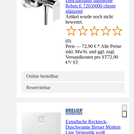
Duscharmatur hansgrohe
Rebris E 72650000 chrom
glänzend
Artikel wurde noch nicht
bewertet.
(
0
)
Preis — 72,90 € * Alle Preise
inkl. MwSt. und ggf. zzgl.
Versandkosten pro ST
72,90
€
*
/
ST
Online bestellbar
Reservierbar
Extraflache Reckteck-
Duschwanne Breuer Modern
Line Steinoptik weiß