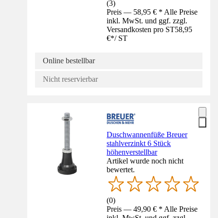
(
3
)
Preis — 58,95 € * Alle Preise
inkl. MwSt. und ggf. zzgl.
Versandkosten pro ST
58,95
€
*
/
ST
Online bestellbar
Nicht reservierbar
Duschwannenfüße Breuer
stahlverzinkt 6 Stück
höhenverstellbar
Artikel wurde noch nicht
bewertet.
(
0
)
Preis — 49,90 € * Alle Preise
inkl. MwSt. und ggf. zzgl.