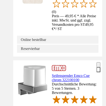
(
0
)
Preis — 49,95 € * Alle Preise
inkl. MwSt. und ggf. zzgl.
Versandkosten pro ST
49,95
€
*
/
ST
Online bestellbar
Reservierbar
Seifenspender Emco Cue
chrom 322100100
Durchschnittliche Bewertung:
5 von 5 Sternen. 3
Bewertungen.