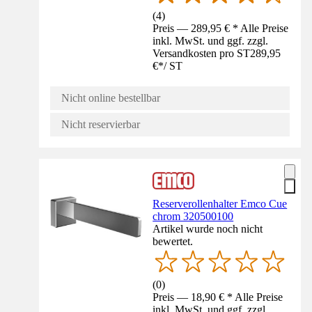
(
4
)
Preis — 289,95 € * Alle Preise
inkl. MwSt. und ggf. zzgl.
Versandkosten pro ST
289,95
€
*
/
ST
Nicht online bestellbar
Nicht reservierbar
Reserverollenhalter Emco Cue
chrom 320500100
Artikel wurde noch nicht
bewertet.
(
0
)
Preis — 18,90 € * Alle Preise
inkl. MwSt. und ggf. zzgl.