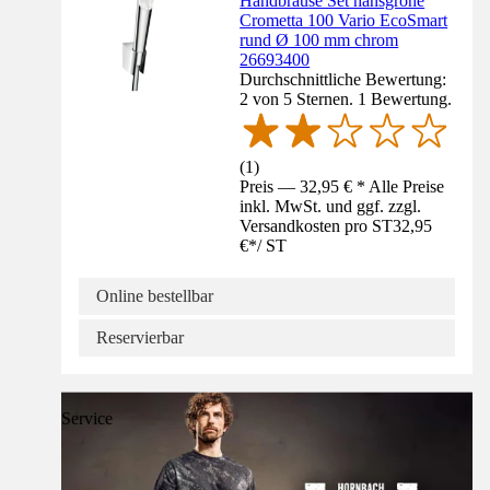
Handbrause Set hansgrohe
Crometta 100 Vario EcoSmart
rund Ø 100 mm chrom
26693400
Durchschnittliche Bewertung:
2 von 5 Sternen. 1 Bewertung.
(
1
)
Preis — 32,95 € * Alle Preise
inkl. MwSt. und ggf. zzgl.
Versandkosten pro ST
32,95
€
*
/
ST
Online bestellbar
Reservierbar
Service