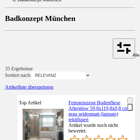
Badkonzept München
Alle
35 Ergebnisse
Sortiert nach:
Artikelliste überspringen
Top Artikel
Feinsteinzeug Bodenfliese
Afterglow 59,8x119,8x0,8 cm
grau seidenmatt (lappato)
rektifiziert
Artikel wurde noch nicht
bewertet.