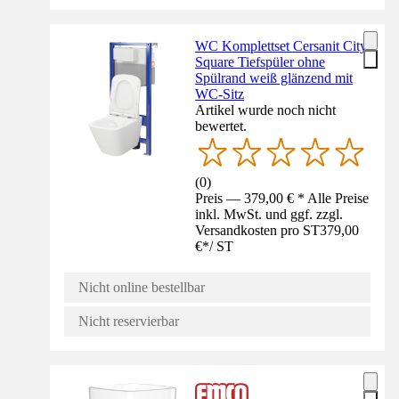
WC Komplettset Cersanit City
Square Tiefspüler ohne
Spülrand weiß glänzend mit
WC-Sitz
Artikel wurde noch nicht
bewertet.
(
0
)
Preis — 379,00 € * Alle Preise
inkl. MwSt. und ggf. zzgl.
Versandkosten pro ST
379,00
€
*
/
ST
Nicht online bestellbar
Nicht reservierbar