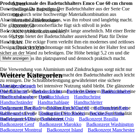
Produktmerkmale des Badetuchhalters Emco Cue 60 cm chrom
5,2 cm
Darum solltest Du zugreifen: Der Badetuchhalter aus der Serie Cue
Beiliegende Befestigung
überzeugt durch seine hochwertige Materialkombination aus
Ohne
Aluminium und Zinkdruckguss, was ihn robust und langlebig macht.
Herstellerartikelnummer
Die glänzende Chromoberfläche fügt sich stilvoll in jedes
326000160
Badezimmerambiente ein und bleibt lange ansehnlich. Mit einer Breite
AKN (Artikelkurznummer)
von 66,4 cm bietet der Badetuchhalter ausreichend Platz für Deine
S7S9
Handtücher. Die eckige Form verleiht ihm ein modernes und zeitloses
EAN
Design. Dank der Wandmontage mit Schrauben ist der Halter fest und
4018445130233
sicher an der Wand zu befestigen. Die Höhe beträgt 5,2 cm und die
Tiefe 4,7 cm, was ihn platzsparend und dennoch praktisch macht.
Mehr anzeigen
Die Verwendung von Aluminium und Zinkdruckguss sorgt nicht nur
Weitere Kategorien
für eine hohe Stabilität, sondern macht den Badetuchhalter auch leicht
zu reinigen. Die Schraubbefestigung gewährleistet eine sichere
Montage, die auch bei intensiver Nutzung stabil bleibt. Die glänzende
Liste überspringen
Oberfläche reflektiert das Licht und verleiht Deinem Badezimmer eine
Bad & Sanitär
Badausstattung
Badaccessoires
Handtuchhalter
frische und saubere Optik.
Handtuchstangen
Handtuchhaken
Handtuchring
Handtuchständer
Handtuchablage
Handtuchleiter
Festgezurrt: Der Badetuchhalter Emco Cue 60 cm chrom bietet eine
Badkonzept Kapstadt
Badkonzept München
Badkonzept Rom
stabile und stilvolle Lösung für Dein Badezimmer, die Funktionalität
Badkonzept Lyon
Badkonzept Stockholm
Badkonzept Sofia
und elegantes Design kombiniert.
Badkonzept Malta
Badkonzept Oslo
Badkonzept Brasilia
Badkonzept Genf
Badkonzept Marokko
Badkonzept Washington
Badkonzept Montreal
Badkonzept Island
Badkonzept Manchester