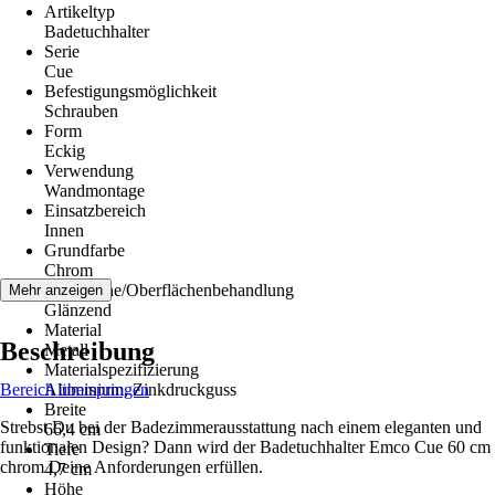
Artikeltyp
Badetuchhalter
Serie
Cue
Befestigungsmöglichkeit
Schrauben
Form
Eckig
Verwendung
Wandmontage
Einsatzbereich
Innen
Grundfarbe
Chrom
Oberfläche/Oberflächenbehandlung
Mehr anzeigen
Glänzend
Material
Beschreibung
Metall
Materialspezifizierung
Bereich überspringen
Aluminium, Zinkdruckguss
Breite
Strebst Du bei der Badezimmerausstattung nach einem eleganten und
66,4 cm
funktionalen Design? Dann wird der Badetuchhalter Emco Cue 60 cm
Tiefe
chrom Deine Anforderungen erfüllen.
4,7 cm
Höhe