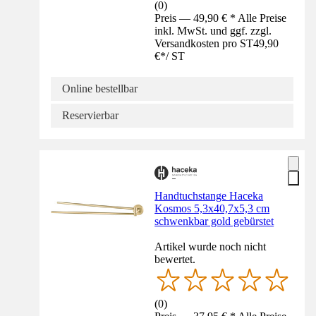
(
0
)
Preis — 49,90 € * Alle Preise
inkl. MwSt. und ggf. zzgl.
Versandkosten pro ST
49,90
€
*
/
ST
Online bestellbar
Reservierbar
Handtuchstange Haceka
Kosmos 5,3x40,7x5,3 cm
schwenkbar gold gebürstet
Artikel wurde noch nicht
bewertet.
(
0
)