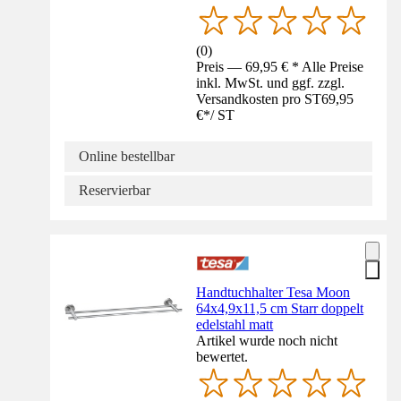
(
0
)
Preis — 69,95 € * Alle Preise
inkl. MwSt. und ggf. zzgl.
Versandkosten pro ST
69,95
€
*
/
ST
Online bestellbar
Reservierbar
Handtuchhalter Tesa Moon
64x4,9x11,5 cm Starr doppelt
edelstahl matt
Artikel wurde noch nicht
bewertet.