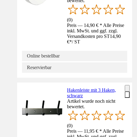
bewertet.
(
0
)
Preis — 14,90 € * Alle Preise
inkl. MwSt. und ggf. zzgl.
Versandkosten pro ST
14,90
€
*
/
ST
Online bestellbar
Reservierbar
Hakenleiste mit 3 Haken,
schwarz
Artikel wurde noch nicht
bewertet.
(
0
)
Preis — 11,95 € * Alle Preise
inkl. MwSt. und ggf. zzgl.