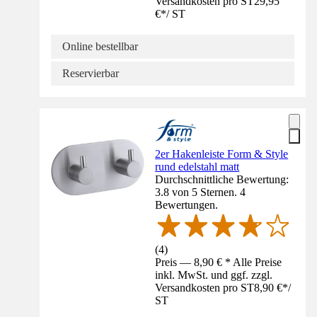
Versandkosten pro ST
29,95
€
*
/
ST
Online bestellbar
Reservierbar
2er Hakenleiste Form & Style
rund edelstahl matt
Durchschnittliche Bewertung:
3.8 von 5 Sternen. 4
Bewertungen.
(
4
)
Preis — 8,90 € * Alle Preise
inkl. MwSt. und ggf. zzgl.
Versandkosten pro ST
8,90 €
*
/
ST