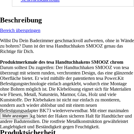
Beschreibung
Bereich überspringen
Willst Du Dein Badezimmer geschmackvoll aufwerten, ohne in Wände
zu bohren? Dann ist der tesa Handtuchhaken SMOOZ genau das
Richtige für Dich.
Produktmerkmale des tesa Handtuchhakens SMOOZ chrom
Darum solltest Du zugreifen: Der Handtuchhaken SMOOZ von tesa
überzeugt mit seinem runden, verchromten Design, das eine glänzende
Oberfläche bietet. Er wird mithilfe der patentierten tesa Power.Kit
Befestigungstechnologie einfach angeklebt, wodurch eine Montage
ohne Bohren möglich ist. Die Klebelösung eignet sich für Materialien
wie Fliesen, Metall, Naturstein, Marmor, Glas, Holz und viele
Kunststoffe. Der Klebehaken ist nicht nur einfach zu montieren,
sondern auch wieder ablösbar und mit einem neuen
Befestigungsadapter BK73 wiederverwendbar. Mit einer maximalen
Tragkraft von 5 kg bietet der Haken sicheren Halt für Handtücher und
Mehr anzeigen
andere Badutensilien. Die rostfreie Metallkonstruktion gewährleistet
Langlebigkeit und Beständigkeit gegen Feuchtigkeit.
Produktsicherheit