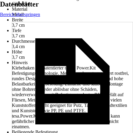
Datenblätter
Glänzend
Material
Bereich überspringen
Metall
Breite
3,7 cm
Tiefe
3,7 cm
Durchmesser
3,4 cm
Höhe
3,7 cm
Hinweis
Klebehaken mit patentierter tesa® Power.Kit
Befestigungstechnologie. Metall, verchromt, garantiert rostfrei,
rundes Design, vielseitig einsetzbar. Sicherer Halt und hohe
Belastbarkeit. Klebelösung: Einfache und saubere Montage
ohne Bohren. Wieder ablösbar ohne Schäden,
wiederverwendbar mit Befestigungsadapter BK73. Hält auf
Fliesen, Metall, Naturstein, Marmor, Glas, Holz und vielen
Kunststoffen. Nicht geeignet für Putz, Tapeten, Wandtextilien
und Kunststoffe wie PP, PE und PTFE.
tesa.Power.Kit Glue: Achtung! Bei der Verwendung kann
gefährlicher lungengängiger Staub entstehen. Staub nicht
einatmen.
Beiliegende Befestigung