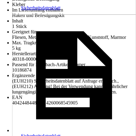
Kleber
Sicherheitsdatenblatt
Im Lieferumfang enthalten
Haken und Befestigungskit
Inhalt
1 Stück
Geeignet für
Fliesen, Metall, Naturstein, Glas, Holz, Kunststoff, Marmor
Max. Tragkraft
5 kg
Herstellerartikelnummer
40318-00000-00
Passend für Hornbach-Artikelnummer
10186874
Ergänzende Gefahrenmerkmale (EUH-Sätze)
(EUH210) Sicherheitsdatenblatt auf Anfrage erhältlich.,
(EUH212) Achtung! Bei der Verwendung kann gefährlicher
lungengängiger Staub entstehen. Staub nicht einatmen.
EAN
4042448448347, 4260068545905
Sicherheitsdatenblatt