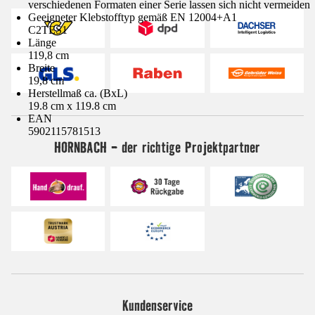
verschiedenen Formaten einer Serie lassen sich nicht vermeiden
Geeigneter Klebstofftyp gemäß EN 12004+A1
C2TES1
Länge
119,8 cm
Breite
19,8 cm
Herstellmaß ca. (BxL)
19.8 cm x 119.8 cm
EAN
5902115781513
HORNBACH - der richtige Projektpartner
Kundenservice