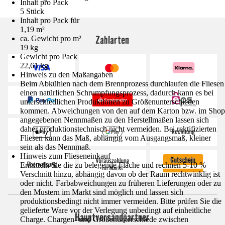
Inhalt pro Pack
5 Stück
Inhalt pro Pack für
1,19 m²
Zahlarten
ca. Gewicht pro m²
19 kg
Gewicht pro Pack
22,61 kg
Hinweis zu den Maßangaben
Beim Abkühlen nach dem Brennprozess durchlaufen die Fliesen
einen natürlichen Schrumpfungsprozess, dadurch kann es bei
unterschiedlichen Produktionen zu Größenunterschieden
kommen. Abweichungen von den auf dem Karton bzw. im Shop
angegebenen Nennmaßen zu den Herstellmaßen lassen sich
daher produktionstechnisch nicht vermeiden. Bei rektifizierten
Fliesen kann das Maß, abhängig vom Ausgangsmaß, kleiner
sein als das Nennmaß.
Hinweis zum Flieseneinkauf
Ermitteln Sie die zu belegende Fläche und rechnen 5-10 %
Verschnitt hinzu, abhängig davon ob der Raum rechtwinklig ist
oder nicht. Farbabweichungen zu früheren Lieferungen oder zu
den Mustern im Markt sind möglich und lassen sich
produktionsbedingt nicht immer vermeiden. Bitte prüfen Sie die
gelieferte Ware vor der Verlegung unbedingt auf einheitliche
Hauptversandpartner
Charge. Chargen- und Größenunterschiede zwischen