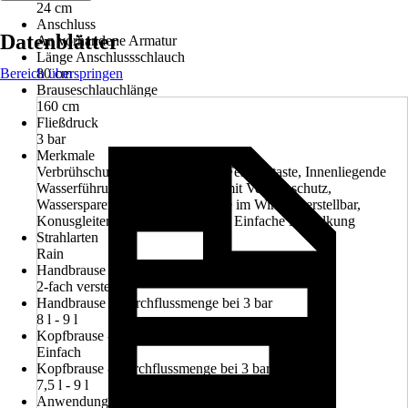
24 cm
Anschluss
Datenblätter
An vorhandene Armatur
Länge Anschlussschlauch
Bereich überspringen
80 cm
Brauseschlauchlänge
160 cm
Fließdruck
3 bar
Merkmale
Verbrühschutz, Konusgleiter mit Feststelltaste, Innenliegende
Wasserführung, Brauseschlauch mit Verdrehschutz,
Wassersparend (Eco), Kopfbrause im Winkel verstellbar,
Konusgleiter mit Dreharretierung, Einfache Entkalkung
Strahlarten
Rain
Handbrause - Anzahl Strahlarten
2-fach verstellbar
Handbrause - Durchflussmenge bei 3 bar
8 l - 9 l
Kopfbrause - Anzahl Strahlarten
Einfach
Kopfbrause - Durchflussmenge bei 3 bar
7,5 l - 9 l
Anwendung