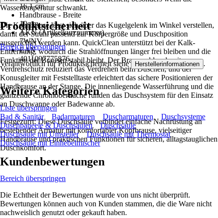
16,1 cm
Wassertemperatur schwankt.
Handbrause - Breite
Produktsicherheit
10 cm
Die Kopfbrause lässt sich über das Kugelgelenk im Winkel verstellen,
AKN (Artikelkurznummer)
damit der Strahl passend zur Körpergröße und Duschposition
7WNV
ausgerichtet werden kann. QuickClean unterstützt bei der Kalk-
Bereich überspringen
EAN
Entfernung, wodurch die Strahlöffnungen länger frei bleiben und die
4011097775876
Funktion der Brausen stabil bleibt. Der Brauseschlauch mit
Verantwortlich für Produktsicherheit siehe
.
Herstellerinformationen
Verdrehschutz reduziert das Verdrehen beim Duschen, und der
Konusgleiter mit Feststelltaste erleichtert das sichere Positionieren der
Handbrause an der Stange. Die innenliegende Wasserführung und die
Weitere Kategorien
glänzende Chromoberfläche runden das Duschsystem für den Einsatz
an Duschwanne oder Badewanne ab.
Liste überspringen
Bad & Sanitär
Badarmaturen
Duscharmaturen
Duschsysteme
Festgezurrt: Diese Duschsäule verbindet einfache Nachrüstung an
Duschpaneele & Duschsäulen
Duschsäule
bestehender Armatur mit komfortabler Kopfbrause, vielseitiger
Duschsäule mit Umsteller
Duschsäule mit Thermostat
Handbrause und praktischen Funktionen für sicheren, alltagstauglichen
Duschsäule mit Einhebelmischer
Duschkomfort.
Kundenbewertungen
Bereich überspringen
Die Echtheit der Bewertungen wurde von uns nicht überprüft.
Bewertungen können auch von Kunden stammen, die die Ware nicht
nachweislich genutzt oder gekauft haben.