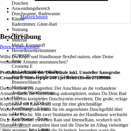
Duschen
Anwendungsbereich
Duschwanne, Badewanne
Maßzeichnung
Räume
Badezimmer, Gäste-Bad
Nutzung
Privat
Beschreibung
Material
Metall, Kunststoff
Bereich überspringen
Herstellerartikelnummer
27289000
Willst Du Kopf- und Handbrause flexibel nutzen, ohne Deine
Serie
vorhandene Armatur auszutauschen?
Crometta E
Im Lieferumfang enthalten
Produktmerkmale der Duschsäule inkl. Umsteller hansgrohe
Kopfbrause, Handbrause, Gleitelement, Brausestange,
Crometta E Showerpipe 240 1jet Reno chrom 27289000
Brauseschlauch
Montageart
Darum solltest Du zugreifen: Der Anschluss an die vorhandene
Aufputz Wandmontage
Armatur macht die Nachrüstung unkompliziert, sodass Du Dein Bad
Höhe
schnell um ein komplettes Duschsystem erweiterst. Die große, eckige
120.8 cm x 120.8 cm
Kopfbrause mit Rain-Strahl sorgt für eine gleichmäßige
Kopfbrause - Länge
Wasserverteilung und damit für ein angenehmes Duschgefühl über
24 cm
eine breite Fläche. Mit zwei Strahlarten an der Handbrause wechselst
Kopfbrause - Breite
Du je nach Bedarf zwischen Rain und IntenseRain, wodurch sich
24 cm
Shampoo gezielt ausspülen lässt und die Dusche im Alltag vielseitiger
Handbrause - Länge
wird. Verbrühschutz erhöht die Sicherheit, besonders wenn die
Mehr anzeigen