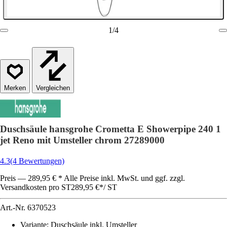
1
/
4
Vergleichen
Duschsäule hansgrohe Crometta E Showerpipe 240 1
jet Reno mit Umsteller chrom 27289000
4.3
(4 Bewertungen)
Preis — 289,95 € * Alle Preise inkl. MwSt. und ggf. zzgl.
Versandkosten pro ST
289,95 €
*
/
ST
Art.-Nr.
6370523
Variante
:
Duschsäule inkl. Umsteller