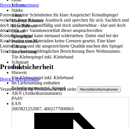
Bereich überspringen
111 cm
Stärke
Formvollendete Schönheiten für klare Ansprüche! Kristallspiegel
3 mm
verleihen Ihren Räumen Ausdruck und sprechen für sich. Sachlich und
Material Rahmen
doch mit Gefühl - unauffällig und doch unübersehbar - klar und doch
Kein Rahmen
detailreich - der Variationsvielfalt dieser anspruchsvollen
Glasart
Kristallglasspiegel kann niemand widerstehen. Dabei sind bei der
Spiegelglas
Kombination von Materialien keine Grenzen gesetzt. Eine klare
Produktdetails
Linienführung und die ausgezeichnete Qualität machen den Spiegel
C-Kante
Touch zu einer unaufdringlichen Bereicherung Ihres Wohnraumes.
Beschreibung
Tür-Klebespiegel inkl. Klebeband
Schutzart
Produktsicherheit
Keine
Hinweis
Tür-Klebespiegel inkl. Klebeband
Bereich überspringen
Im Lieferumfang enthalten
Befestigungsmaterial, Spiegel
Verantwortlich für Produktsicherheit siehe
.
Herstellerinformationen
AKN (Artikelkurznummer)
PA8V
EAN
2003821252007, 4002177000063