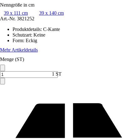
Nenngröße in cm
39 x 111 cm
39 x 140 cm
Art.-Nr.
3821252
Produktdetails
:
C-Kante
Schutzart
:
Keine
Form
:
Eckig
Mehr Artikeldetails
Menge (ST)
1 ST