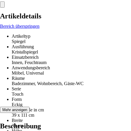
Artikeldetails
Bereich überspringen
Artikeltyp
Spiegel
Ausführung
Kristallspiegel
Einsatzbereich
Innen, Feuchtraum
Anwendungsbereich
Möbel, Universal
Räume
Badezimmer, Wohnbereich, Gäste-WC
Serie
Touch
Form
Eckig
Nenngröße in cm
Mehr anzeigen
39 x 111 cm
Breite
Beschreibung
39 cm
Höhe