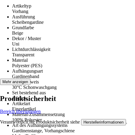
Artikeltyp
Vorhang
Ausführung
Scheibengardine
Grundfarbe
Beige
Dekor / Muster
Uni
Lichtdurchlässigkeit
Transparent
Material
Polyester (PES)
Aufhängungsart
Gardinenband
Pflegehinweis
Mehr anzeigen
30°C Schonwaschgang
Set bestehend aus
Produktsicherheit
1 Stück
Artikelart
Einzelartikel
Bereich überspringen
Material-Zusammensetzung
100% Polyester
Verantwortlich für Produktsicherheit siehe
.
Herstellerinformationen
Art des Aufhängungssystems
Gardinenstange, Vorhangschiene