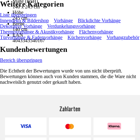
Maße (BxH)
Weitere Kategorien
140 x 245 cm
Höhe
Liste überspringen
245 cm
Innendeko & Bildershop
Vorhänge
Blickdichte Vorhänge
Breite
Dekorative Vorhänge
Verdunkelungsvorhänge
140 cm
Thermovorhänge & Akustikvorhänge
Flächenvorhänge
EAN
Türvorhänge & Fadenvorhänge
Küchenvorhänge
Vorhangzubehör
4043343540167
Kundenbewertungen
Bereich überspringen
Die Echtheit der Bewertungen wurde von uns nicht überprüft.
Bewertungen können auch von Kunden stammen, die die Ware nicht
nachweislich genutzt oder gekauft haben.
Zahlarten