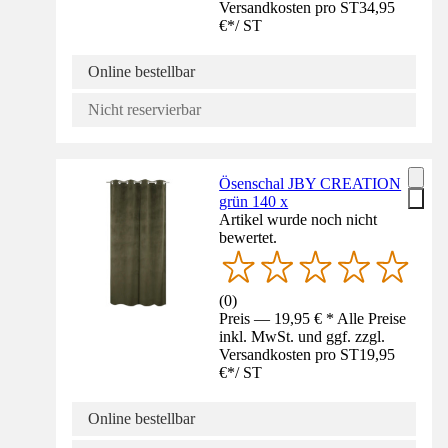
Versandkosten pro ST
34,95
€
*
/
ST
Online bestellbar
Nicht reservierbar
Ösenschal JBY CREATION
grün 140 x
Artikel wurde noch nicht
bewertet.
(
0
)
Preis — 19,95 € * Alle Preise
inkl. MwSt. und ggf. zzgl.
Versandkosten pro ST
19,95
€
*
/
ST
Online bestellbar