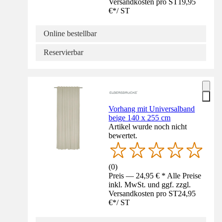
Versandkosten pro ST
19,95
€
*
/
ST
Online bestellbar
Reservierbar
Vorhang mit Universalband
beige 140 x 255 cm
Artikel wurde noch nicht
bewertet.
(
0
)
Preis — 24,95 € * Alle Preise
inkl. MwSt. und ggf. zzgl.
Versandkosten pro ST
24,95
€
*
/
ST