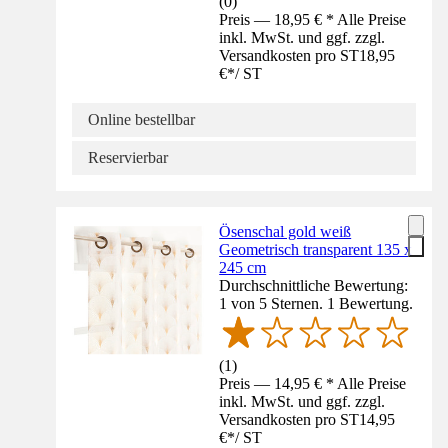
(
0
)
Preis — 18,95 € * Alle Preise
inkl. MwSt. und ggf. zzgl.
Versandkosten pro ST
18,95
€
*
/
ST
Online bestellbar
Reservierbar
Ösenschal gold weiß
Geometrisch transparent 135 x
245 cm
Durchschnittliche Bewertung:
1 von 5 Sternen. 1 Bewertung.
(
1
)
Preis — 14,95 € * Alle Preise
inkl. MwSt. und ggf. zzgl.
Versandkosten pro ST
14,95
€
*
/
ST