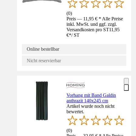
(
0
)
Preis — 11,95 € * Alle Preise
inkl. MwSt. und ggf. zzgl.
Versandkosten pro ST
11,95
€
*
/
ST
Online bestellbar
Nicht reservierbar
Vorhang mit Band Galdin
anthrazit 140x245 cm
Artikel wurde noch nicht
bewertet.
(
0
)
Preis — 32,95 € * Alle Preise