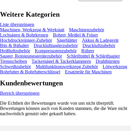
Weitere Kategorien
Liste überspringen
Maschinen, Werkzeug & Werkstatt
Maschinenzubehör
Lochsägen & Bohrkronen
Bohrer, Meißel & Fräser
Hochdruckreiniger-Zubehör
Sägeblätter
Akkus & Ladegerät
Bits & Bithalter
Druckluftnaglerzubehör
Druckluftzubehör
Heißluftzubehör
Kompressorenzubehör
Rührer
Sauger, Reinigungsgerätezubehör
Schleifmittel & Schleifpapier
Trennscheiben
Tackernägel & Tackerklammern
Drahtbürsten
Schweißzubehör
Multifunktionswerkzeug Zubehör
Lötwerkzeug
Bohrfutter & Bohrfutterschlüssel
Ersatzteile für Maschinen
Kundenbewertungen
Bereich überspringen
Die Echtheit der Bewertungen wurde von uns nicht überprüft.
Bewertungen können auch von Kunden stammen, die die Ware nicht
nachweislich genutzt oder gekauft haben.