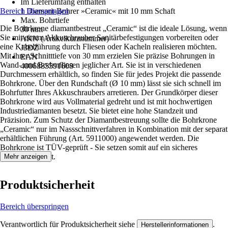
Im Lieferumfang enthalten
Bereich überspringen
1 Diamant-Bohrer »Ceramic« mit 10 mm Schaft
Max. Bohrtiefe
Die Bohrkrone diamantbestreut „Ceramic“ ist die ideale Lösung, wenn
30 mm
Sie mit einem Akkuschrauber Sanitärbefestigungen vorbereiten oder
AKN (Artikelkurznummer)
eine Kabelführung durch Fliesen oder Kacheln realisieren möchten.
J3DZ
Mit ihrer Schnitttiefe von 30 mm erzielen Sie präzise Bohrungen in
EAN
Wand- und Bodenfliesen jeglicher Art. Sie ist in verschiedenen
4006885591608
Durchmessern erhältlich, so finden Sie für jedes Projekt die passende
Bohrkrone. Über den Rundschaft (Ø 10 mm) lässt sie sich schnell im
Bohrfutter Ihres Akkuschraubers arretieren. Der Grundkörper dieser
Bohrkrone wird aus Vollmaterial gedreht und ist mit hochwertigen
Industriediamanten besetzt. Sie bietet eine hohe Standzeit und
Präzision. Zum Schutz der Diamantbestreuung sollte die Bohrkrone
„Ceramic“ nur im Nassschnittverfahren in Kombination mit der separat
erhältlichen Führung (Art. 5911000) angewendet werden. Die
Bohrkrone ist TÜV-geprüft - Sie setzen somit auf ein sicheres
Qualitätsprodukt.
Mehr anzeigen
Produktsicherheit
Bereich überspringen
Verantwortlich für Produktsicherheit siehe
.
Herstellerinformationen