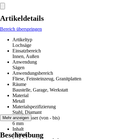
Artikeldetails
Bereich überspringen
Artikeltyp
Lochsäge
Einsatzbereich
Innen, Außen
Anwendung
Sägen
Anwendungsbereich
Fliese, Feinsteinzeug, Granitplatten
Räume
Baustelle, Garage, Werkstatt
Material
Metall
Materialspezifizierung
Stahl, Diamant
Durchmesser (von - bis)
Mehr anzeigen
6 mm
Inhalt
Beschreibung
1 Stück